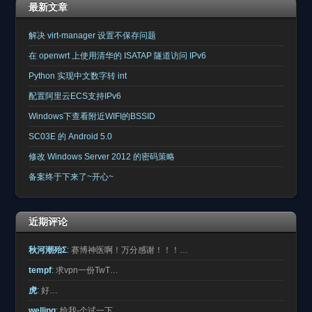
最新文章
解决 virt-manager 设置不保存问题
在 openwrt 上使用清华的 ISATAP 隧道访问 IPv6
Python 实现中文数字转 int
配置阿里云ECS支持IPv6
Windows下查看附近WIFI的BSSID
SC03E 的 Android 5.0
修改 Windows Server 2012 的密码策略
备案终于下来了~开心~
近期评论
秋河潮殆Σ
:
赛博神医啊！万分感谢！！！…
tempf
:
求vpn一份TwT…
虎
:
好…
welling
:
给我-个试一下。…