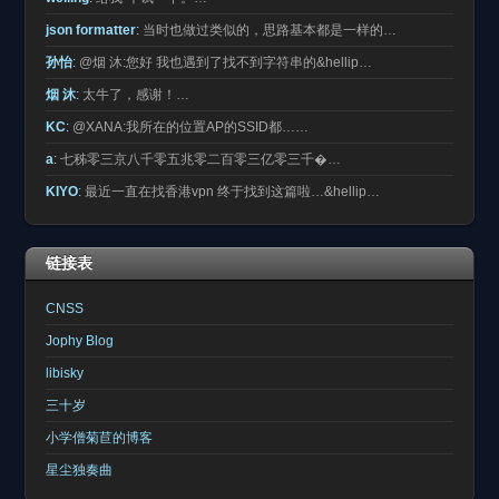
json formatter
:
当时也做过类似的，思路基本都是一样的…
孙怡
:
@烟 沐:您好 我也遇到了找不到字符串的&hellip…
烟 沐
:
太牛了，感谢！…
KC
:
@XANA:我所在的位置AP的SSID都……
a
:
七秭零三京八千零五兆零二百零三亿零三千�…
KIYO
:
最近一直在找香港vpn 终于找到这篇啦…&hellip…
链接表
CNSS
Jophy Blog
libisky
三十岁
小学僧菊苣的博客
星尘独奏曲