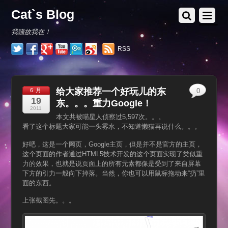
Cat`s Blog
我猫故我在！
RSS
给大家推荐一个好玩儿的东
6 月
0
19
东。。。重力Google！
2011
本文共被喵星人侦察过5,597次。。。
看了这个标题大家可能一头雾水，不知道懒猫再说什么。。。
好吧，这是一个网页，Google主页，但是并不是官方的主页，
这个页面的作者通过HTML5技术开发的这个页面实现了类似重
力的效果，也就是说页面上的所有元素都像是受到了来自屏幕
下方的引力一般向下掉落。当然，你也可以用鼠标拖动来“扔”里
面的东西。
上张截图先。。。