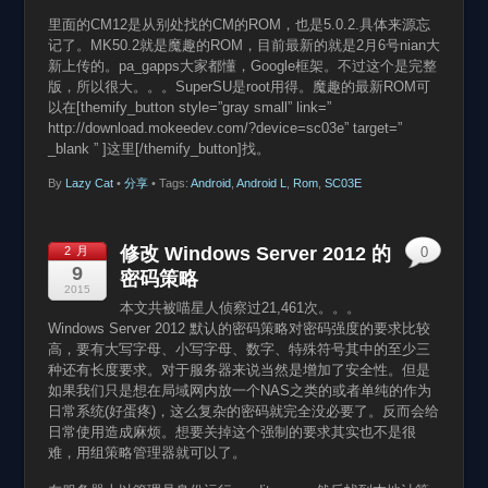
里面的CM12是从别处找的CM的ROM，也是5.0.2.具体来源忘
记了。MK50.2就是魔趣的ROM，目前最新的就是2月6号nian大
新上传的。pa_gapps大家都懂，Google框架。不过这个是完整
版，所以很大。。。SuperSU是root用得。魔趣的最新ROM可
以在[themify_button style=”gray small” link=”
http://download.mokeedev.com/?device=sc03e” target=”
_blank ” ]这里[/themify_button]找。
By
Lazy Cat
•
分享
• Tags:
Android
,
Android L
,
Rom
,
SC03E
修改 Windows Server 2012 的
2 月
0
9
密码策略
2015
本文共被喵星人侦察过21,461次。。。
Windows Server 2012 默认的密码策略对密码强度的要求比较
高，要有大写字母、小写字母、数字、特殊符号其中的至少三
种还有长度要求。对于服务器来说当然是增加了安全性。但是
如果我们只是想在局域网内放一个NAS之类的或者单纯的作为
日常系统(好蛋疼)，这么复杂的密码就完全没必要了。反而会给
日常使用造成麻烦。想要关掉这个强制的要求其实也不是很
难，用组策略管理器就可以了。