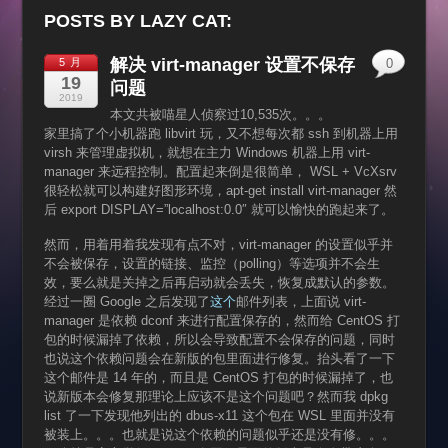
POSTS BY LAZY CAT:
解决 virt-manager 设置不保存
5 月
0
19
问题
2019
本文共被喵星人侦察过10,535次。。。
家里搞了个小机器跑 libvirt 玩，又不想每次都 ssh 到机器上用
virsh 来管理虚拟机，就想在主力 Windows 机器上用 virt-
manager 来远程控制。配置起来倒是很简单， WSL + VcXsrv
很轻松就可以构建好图形环境，apt-get install virt-manager 然
后 export DISPLAY=”localhost:0.0″ 就可以愉快的跑起来了。
然而，用着用着我发现有点不对，virt-manager 的设置似乎并
不会被保存，设置的链接、监控（polling）等选项并不会生
效，要么就是关掉之后再启动就会丢失，恢复成默认的参数。
经过一圈 Google 之后发现了
这个
邮件列表，上面说 virt-
manager 是依赖 dconf 来进行配置保存的，然而给 CentOS 打
包的时候漏掉了依赖，所以会导致配置不会保存的问题，同时
也说这个依赖问题会在新版的包里面进行修复。抬头看了一下
这个邮件是 14 年的，而且是 CentOS 打包的时候漏掉了，也
说新版本会修复那理论上应该不是这个问题吧？然而我 dpkg
list 了一下发现他列出的 dbus-x11 这个包在 WSL 里面并没有
被装上。。。也就是说这个依赖的问题似乎还是没有修。。。