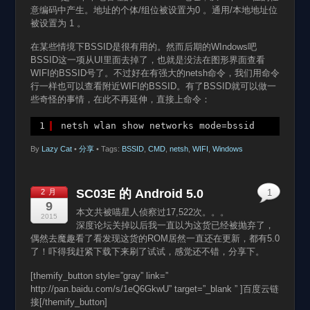
意编码中产生。地址的个体/组位被设置为0 。通用/本地地址位
被设置为 1 。
在某些情境下BSSID是很有用的。然而后期的WIndows吧
BSSID这一项从UI里面去掉了，也就是没法在图形界面查看
WIFI的BSSID号了。不过好在有强大的netsh命令，我们用命令
行一样也可以查看附近WIFI的BSSID。有了BSSID就可以做一
些奇怪的事情，在此不再延伸，直接上命令：
1
netsh wlan show networks mode=bssid
By
Lazy Cat
•
分享
• Tags:
BSSID
,
CMD
,
netsh
,
WIFI
,
Windows
SC03E 的 Android 5.0
2 月
1
9
本文共被喵星人侦察过17,522次。。。
2015
深度论坛关掉以后我一直以为这货已经被抛弃了，
偶然去魔趣看了看发现这货的ROM居然一直还在更新，都有5.0
了！吓得我赶紧下载下来刷了试试，感觉还不错，分享下。
[themify_button style=”gray” link=”
http://pan.baidu.com/s/1eQ6GkwU” target=”_blank ” ]百度云链
接[/themify_button]