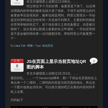
本文共被喵星人侦察过13,946次。。。
2015
经过将近半个月的折腾，备案算是下来了。以后再
试用国内的奇怪的服务也就方便了很多。不得不说阿里云的代
备案效率还是很高的，服务也很是周到。阿里云那里从一开始
提交到资料搞定交给管局一共也就不到两天，主要的时间都是
在管局审核的状态下。这个域名很久之前也备案过，但是被注
销掉了。这次直接以新接入备案的名义申请的，一开始还觉得
是不是会被拒绝结果一点问题都没有。再给阿里云代备案赞一
个~
By
Lazy Cat
•
闲谈
• Tags:
站点日记
JS在页面上显示当前页地址QR
1 月
8
8
图的脚本
2015
本文共被喵星人侦察过18,251次。。。
题目好乱。。。一个Javascript脚本，戳一下就会在页面的右上
角出来一个二维码，二维码的内容是当前页面的地址，再点击
一下图片他就会消失掉。可以很方便的吧正在看的内容转到手
机上去看。
代码如下