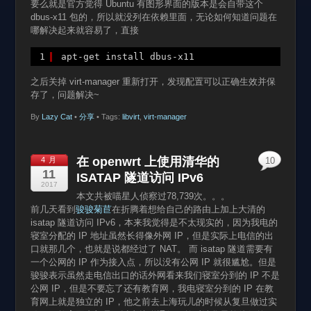
要么就是官方觉得 Ubuntu 有图形界面的版本是会自带这个
dbus-x11 包的，所以就没列在依赖里面，无论如何知道问题在
哪解决起来就容易了，直接
1
apt-get install dbus-x11
之后关掉 virt-manager 重新打开，发现配置可以正确生效并保
存了，问题解决~
By
Lazy Cat
•
分享
• Tags:
libvirt
,
virt-manager
在 openwrt 上使用清华的
4 月
10
11
ISATAP 隧道访问 IPv6
2017
本文共被喵星人侦察过78,739次。。。
前几天看到
骏骏菊苣
在折腾着想给自己的路由上加上大清的
isatap 隧道访问 IPv6，本来我觉得是不太现实的，因为我电的
寝室分配的 IP 地址虽然长得像外网 IP，但是实际上电信的出
口就那几个，也就是说都经过了 NAT。 而 isatap 隧道需要有
一个公网的 IP 作为接入点，所以没有公网 IP 就很尴尬。但是
骏骏表示虽然走电信出口的话外网看来我们寝室分到的 IP 不是
公网 IP，但是不要忘了还有教育网，我电寝室分到的 IP 在教
育网上就是独立的 IP，他之前去上海玩儿的时候从复旦做过实