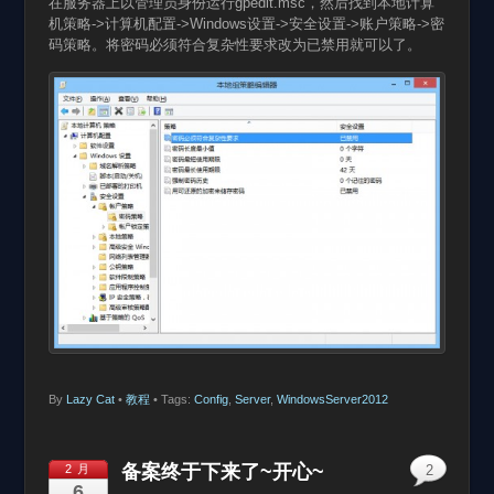
在服务器上以管理员身份运行gpedit.msc，然后找到本地计算
机策略->计算机配置->Windows设置->安全设置->账户策略->密
码策略。将密码必须符合复杂性要求改为已禁用就可以了。
By
Lazy Cat
•
教程
• Tags:
Config
,
Server
,
WindowsServer2012
备案终于下来了~开心~
2 月
2
6