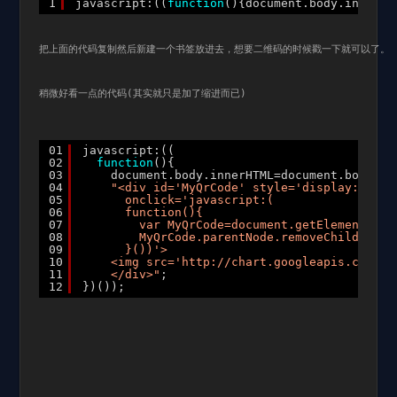
1
javascript:((
function
(){document.body.innerHT
把上面的代码复制然后新建一个书签放进去，想要二维码的时候戳一下就可以了。
稍微好看一点的代码(其实就只是加了缩进而已)
01
javascript:((
02
function
(){
03
document.body.innerHTML=document.body.in
04
"<div id='MyQrCode' style='display:block
05
onclick='javascript:(
06
function(){
07
var MyQrCode=document.getElementById
08
MyQrCode.parentNode.removeChild(MyQr
09
}())'>
10
<img src='http://chart.googleapis.com/ch
11
</div>"
;
12
})());