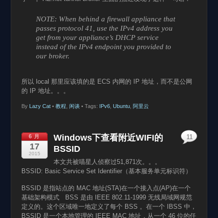
NOTE: When behind a firewall appliance that
passes protocol 41, use the IPv4 address you
get from your appliance’s DHCP service
instead of the IPv4 endpoint you provided to
our broker.
所以 local 那里应该填的是 ECS 内网的 IP 地址，而不是公网
的 IP 地址。。。
By
Lazy Cat
•
教程
,
闲谈
• Tags:
IPv6
,
Ubuntu
,
阿里云
Windows下查看附近WIFI的
6 月
11
17
BSSID
2015
本文共被喵星人侦察过51,871次。。。
BSSID: Basic Service Set Identifier（基本服务单元标识符）
BSSID 是指站点的 MAC 地址(STA)在一个接入点(AP)在一个
基础架构模式 BSS 是由 IEEE 802.11-1999 无线局域网规范
定义的。这个区域唯一地定义了每个 BSS 。在一个 IBSS 中，
BSSID 是一个本地管理的 IEEE MAC 地址，从一个 46 位的任