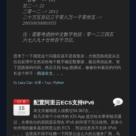
廿二 –> 22
二零一二 –> 2012
二十万五百亿三千零八万一千零卅五 –>
20050030081035
注：需要考虑的中文数字包括：零一二三四五
六七八九十廿卅百千万亿。
思考了一下感觉这个问题应该不是很复杂，大致思路就是从左
往右处理中文然后给每个数字确定数量级，最后再加起来。有
了思路就码代码，然后又找 bug 跑测试，修修补补最后的代码
长这个样子：
阅读全文。。。
By
Lazy Cat
•
分享
• Tags:
Python
配置阿里云ECS支持IPv6
12 月
38
15
本文共被喵星人侦察过54,367次。。。
2016
前几天有个小伙伴的 iOS App 提交给水果审核没通
过，水果给出的原因是应用在 IPv6 的环境下无法使用。原来小
伙伴用的服务器是阿里云的 ECS ，而这玩意并不支持 IPv6
。。。这里就不得不吐槽一下阿里云这么大的云服务厂商，马