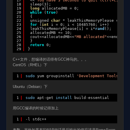
17
<<
"You have 3 seconds to quit (Ctrl+C)"
<<en
18
sleep(3);
19
long
allocatedMB = 0;
20
while
(
true
)
21
{
22
unsigned 
char
* leakThisMemoryPlease = 
new
23
for
(
int
i = 0; i < 10485760; i++)
24
leakThisMemoryPlease[i] = i*
rand
();
25
allocatedMB += 10;
26
cout<<allocatedMB<<
"MB allocated"
<<endl;
27
}
28
return
0;
29
}
C++文件，想编译的话得有GCC神马的。。。
CentOS（RHEL）下
1
sudo
yum groupinstall 
'Development Tools'
Ubuntu（Debian）下
1
sudo
apt-get 
install
build-essential
用GCC编译的时候记得加上
1
-l stdc++
参数。另外如果有SWAP的话最后输出的值应该是Ram+Swap