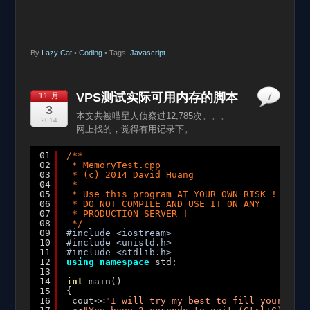
By
Lazy Cat
•
Coding
• Tags:
Javascript
VPS测试实际可用内存的脚本
11 月
7
3
本文共被喵星人侦察过12,785次。。。
2014
网上找的，觉得有用记录下。
01
/**
02
* MemoryTest.cpp
03
* (c) 2014 David Huang
04
*
05
* Use this program AT YOUR OWN RISK !
06
* DO NOT COMPILE AND USE IT ON ANY
07
* PRODUCTION SERVER !
08
*/
09
#include <iostream>
10
#include <unistd.h>
11
#include <stdlib.h>
12
using
namespace
std;
13
14
int
main()
15
{
16
cout<<
"I will try my best to fill your RAM.