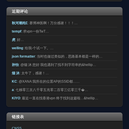
近期评论
秋河潮殆Σ
:
赛博神医啊！万分感谢！！！…
tempf
:
求vpn一份TwT…
虎
:
好…
welling
:
给我-个试一下。…
json formatter
:
当时也做过类似的，思路基本都是一样的…
孙怡
:
@烟 沐:您好 我也遇到了找不到字符串的&hellip…
烟 沐
:
太牛了，感谢！…
KC
:
@XANA:我所在的位置AP的SSID都……
a
:
七秭零三京八千零五兆零二百零三亿零三千�…
KIYO
:
最近一直在找香港vpn 终于找到这篇啦…&hellip…
链接表
CNSS