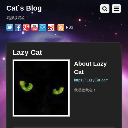
Cat`s Blog
我猫故我在！
RSS
Lazy Cat
About
Lazy
Cat
https://iLazyCat.com
我喵故我在！