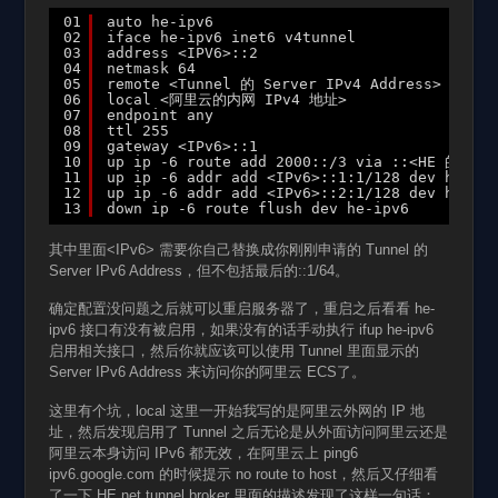
01
auto he-ipv6
02
iface he-ipv6 inet6 v4tunnel
03
address <IPV6>::2
04
netmask 64
05
remote <Tunnel 的 Server IPv4 Address>
06
local <阿里云的内网 IPv4 地址>
07
endpoint any
08
ttl 255
09
gateway <IPv6>::1
10
up ip -6 route add 2000::/3 via ::<HE 的 Ser
11
up ip -6 addr add <IPv6>::1:1/128 dev he-ipv
12
up ip -6 addr add <IPv6>::2:1/128 dev he-ipv
13
down ip -6 route flush dev he-ipv6
其中里面<IPv6> 需要你自己替换成你刚刚申请的 Tunnel 的
Server IPv6 Address，但不包括最后的::1/64。
确定配置没问题之后就可以重启服务器了，重启之后看看 he-
ipv6 接口有没有被启用，如果没有的话手动执行 ifup he-ipv6
启用相关接口，然后你就应该可以使用 Tunnel 里面显示的
Server IPv6 Address 来访问你的阿里云 ECS了。
这里有个坑，local 这里一开始我写的是阿里云外网的 IP 地
址，然后发现启用了 Tunnel 之后无论是从外面访问阿里云还是
阿里云本身访问 IPv6 都无效，在阿里云上 ping6
ipv6.google.com 的时候提示 no route to host，然后又仔细看
了一下 HE.net tunnel broker 里面的描述发现了这样一句话：