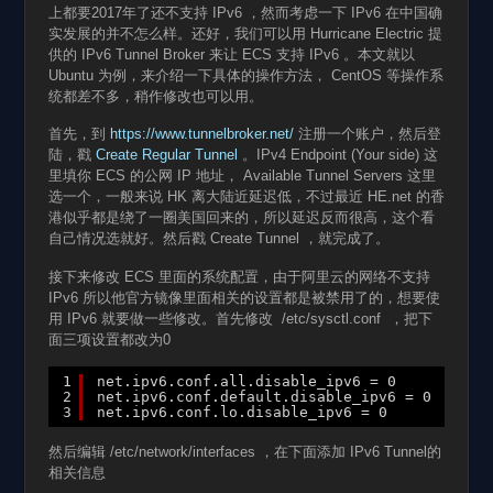
上都要2017年了还不支持 IPv6 ，然而考虑一下 IPv6 在中国确
实发展的并不怎么样。还好，我们可以用 Hurricane Electric 提
供的 IPv6 Tunnel Broker 来让 ECS 支持 IPv6 。本文就以
Ubuntu 为例，来介绍一下具体的操作方法， CentOS 等操作系
统都差不多，稍作修改也可以用。
首先，到
https://www.tunnelbroker.net/
注册一个账户，然后登
陆，戳
Create Regular Tunnel
。IPv4 Endpoint (Your side) 这
里填你 ECS 的公网 IP 地址， Available Tunnel Servers 这里
选一个，一般来说 HK 离大陆近延迟低，不过最近 HE.net 的香
港似乎都是绕了一圈美国回来的，所以延迟反而很高，这个看
自己情况选就好。然后戳 Create Tunnel ，就完成了。
接下来修改 ECS 里面的系统配置，由于阿里云的网络不支持
IPv6 所以他官方镜像里面相关的设置都是被禁用了的，想要使
用 IPv6 就要做一些修改。首先修改 /etc/sysctl.conf ，把下
面三项设置都改为0
1
net.ipv6.conf.all.disable_ipv6 = 0
2
net.ipv6.conf.default.disable_ipv6 = 0
3
net.ipv6.conf.lo.disable_ipv6 = 0
然后编辑 /etc/network/interfaces ，在下面添加 IPv6 Tunnel的
相关信息