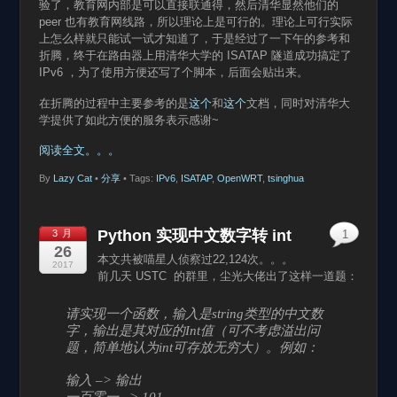
验了，教育网内部是可以直接联通得，然后清华显然他们的
peer 也有教育网线路，所以理论上是可行的。理论上可行实际
上怎么样就只能试一试才知道了，于是经过了一下午的参考和
折腾，终于在路由器上用清华大学的 ISATAP 隧道成功搞定了
IPv6 ，为了使用方便还写了个脚本，后面会贴出来。
在折腾的过程中主要参考的是
这个
和
这个
文档，同时对清华大
学提供了如此方便的服务表示感谢~
阅读全文。。。
By
Lazy Cat
•
分享
• Tags:
IPv6
,
ISATAP
,
OpenWRT
,
tsinghua
Python 实现中文数字转 int
3 月
1
26
本文共被喵星人侦察过22,124次。。。
2017
前几天 USTC 的群里，尘光大佬出了这样一道题：
请实现一个函数，输入是string类型的中文数
字，输出是其对应的Int值（可不考虑溢出问
题，简单地认为int可存放无穷大）。例如：
输入 –> 输出
一百零一 –> 101