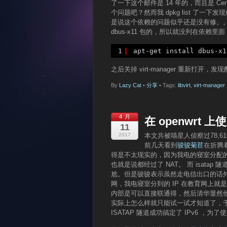
了一下这个邮件是 14 年的，而且是 
个问题吧？然而我 dpkg list 了一下发
是说这个依赖的问题似乎还是没有修。。。
dbus-x11 包的，所以就没列在依
1
apt-get install dbus-x1
之后关掉 virt-manager 重新打
By
Lazy Cat
•
分享
• Tags:
libvirt
,
virt-manager
4 月
在 openwrt 上
11
2017
本文共被喵星人侦察过78,6
前几天看到
骏骏菊苣
在折腾着
得是不太现实的，因为我电的寝室分配的 
也就是说都经过了 NAT。 而 isatap
尬。但是骏骏表示虽然走电信出口的话外网
网，我电寝室分到的 IP 在教育网上就
内部是可以直接联通得，然后清华显然他
实际上怎么样就只能试一试才知道了，
ISATAP 隧道成功搞定了 IPv6 