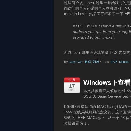
这里有个坑，local 这里一开始我写的是
面访问阿里云还是阿里云本身访问 IPv6 都无效
route to host，然后又仔细看了一下 HE
NOTE: When behind a firewall a
address you get from your appl
provided to our broker.
所以 local 那里应该填的是 ECS 内网
By
Lazy Cat
•
教程
,
闲谈
• Tags:
IPv6
,
Ubuntu
,
6 月
Windows下查看
17
2015
本文共被喵星人侦察过51,8
BSSID: Basic Service 
BSSID 是指站点的 MAC 地址(STA)在
1999 无线局域网规范定义的。这个区域唯
管理的 IEEE MAC 地址，从一个 4
位被设置为 1 。