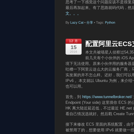
思考了一下感觉这个问题应该不是很复
最后再加起来。有了思路就码代码，然后
文。。。
By
Lazy Cat
•
分享
• Tags:
Python
12 月
配置阿里云ECS支
15
2016
本文共被喵星人侦察过54,3
前几天有个小伙伴的 iOS A
境下无法使用。原来小伙伴用的服务器是阿
吐槽一下阿里云这么大的云服务厂商，马上都
实发展的并不怎么样。还好，我们可以用 Hurrican
IPv6 。本文就以 Ubuntu 为例，
也可以用。
首先，到
https://www.tunnelbroker.net/
Endpoint (Your side) 这里填你 ECS
HK 离大陆近延迟低，不过最近 HE.
看自己情况选就好。然后戳 Create Tun
接下来修改 ECS 里面的系统配置，由
被禁用了的，想要使用 IPv6 就要做一些修改