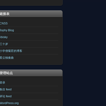
链接表
CNSS
Jophy Blog
libisky
三十岁
小学僧菊苣的博客
星尘独奏曲
管理站点
登录
条目 feed
评论 feed
WordPress.org