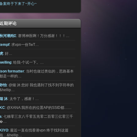
备案终于下来了~开心~
近期评论
秋河潮殆Σ
:
赛博神医啊！万分感谢！！！…
tempf
:
求vpn一份TwT…
虎
:
好…
welling
:
给我-个试一下。…
json formatter
:
当时也做过类似的，思路基本
都是一样的…
孙怡
:
@烟 沐:您好 我也遇到了找不到字符串的
&hellip…
烟 沐
:
太牛了，感谢！…
KC
:
@XANA:我所在的位置AP的SSID都……
a
:
七秭零三京八千零五兆零二百零三亿零三千
�…
KIYO
:
最近一直在找香港vpn 终于找到这篇
啦…&hellip…