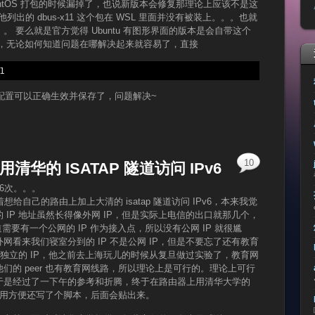
CentOS 打包的时候漏掉了，也说新版本会修复那理论上应该不是这
现他列出的 dbus-x11 这个包在 WSL 里面并没有被装上。。。也就
 要么就是官方觉得 Ubuntu 有图形界面的版本是会自带这个
赖里面，无论如何知道问题在哪解决起来就容易了，直接
1
开，发现配置可以正确生效并保存了，问题解决~
10
使用清华的 ISATAP 隧道访问 IPv6
16次。。。
想给自己的路由上加上大清的 isatap 隧道访问 IPv6，本来我觉
IP 地址虽然长得像外网 IP，但是实际上电信的出口就那几个，
 隧道需要有一个公网的 IP 作为接入点，所以没有公网 IP 就很尴
看来我们寝室分到的 IP 不是公网 IP，但是不要忘了还有教育
是独立的 IP，他之前去上海玩儿的时候从复旦做过实验了，教育网
们的 peer 也有教育网线路，所以理论上是可行的。理论上可行
于是经过了一下午的参考和折腾，终于在路由器上用清华大学的
，为了使用方便还写了个脚本，后面会贴出来。