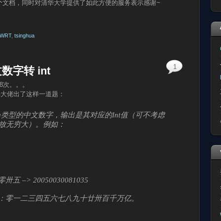
个
文档，同时对清华大学提供了如此方便的服务表示感谢~
nWRT
,
tsinghua
1
数字转 int
18次。。。
尘光大佬出了这样一道题：
ng类型的中文数字，输出是其对应的Int值（可不考虑
存放无穷大）。例如：
–> 20050030081035
：零一二三四五六七八九十廿卅百千万亿。