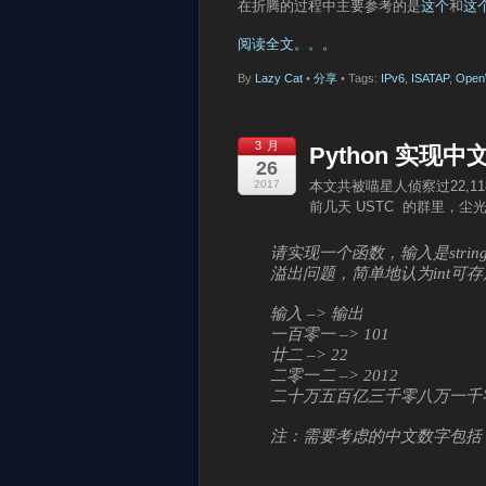
在折腾的过程中主要参考的是
这个
和
这
阅读全文。。。
By
Lazy Cat
•
分享
• Tags:
IPv6
,
ISATAP
,
Ope
3 月
Python 实现中文
26
2017
本文共被喵星人侦察过22,1
前几天 USTC 的群里，
请实现一个函数，输入是stri
溢出问题，简单地认为int可
输入 –> 输出
一百零一 –> 101
廿二 –> 22
二零一二 –> 2012
二十万五百亿三千零八万一千零卅五 
注：需要考虑的中文数字包括