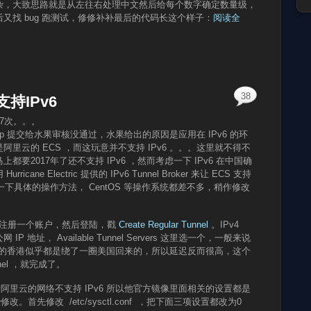
杂，大致思路就是从左往右处理中文然后给每个数字确定数量级，
又找 bug 跑测试，修修补补最后的代码长这个样子：
阅读全
38
持IPv6
57次。。。
pp 提交给水果审核没通过，水果给出的原因是应用在 IPv6 的环
里云的 ECS ，而这玩意并不支持 IPv6 。。。这里就不得不
要2017年了还不支持 IPv6 ，然而考虑一下 IPv6 在中国确
e Electric 提供的 IPv6 Tunnel Broker 来让 ECS 支持
来介绍一下具体的操作方法， CentOS 等操作系统都差不多，稍作修改
注册一个账户，然后登陆，戳
Create Regular Tunnel
。IPv4
 的公网 IP 地址， Available Tunnel Servers 这里选一个，一般来说
net 的香港似乎都是绕了一圈美国回来的，所以延迟反而很高，这个
nel ，就完成了。
于阿里云的网络不支持 IPv6 所以他官方镜像里面相关的设置都是
。首先修改 /etc/sysctl.conf ，把下面三项设置都改为0