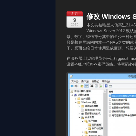
2 月
修改 Windows 
9
2015
本文共被喵星人侦察过21,4
Windows Server 
母、数字、特殊符号其中的至少三种还
只是想在局域网内放一个NAS之类的或
了。反而会给日常使用造成麻烦。想要
在服务器上以管理员身份运行gpedit.m
设置->账户策略->密码策略。将密码