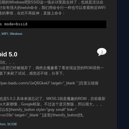
期的WIndows吧BSSID这一项从UI里面去掉了，也就是没法在
过好在有强大的netsh命令，我们用命令行一样也可以查看附近WIFI
些奇怪的事情，在此不再延伸，直接上命令：
s mode=bssid
,
WIFI
,
Windows
1
id 5.0
13次。。。
为这货已经被抛弃了，偶然去魔趣看了看发现这货的ROM居然一
下载下来刷了试试，感觉还不错，分享下。
ttp://pan.baidu.com/s/1eQ6GkwU” target=”_blank ” ]百度云链接
是5.0.2.具体来源忘记了。MK50.2就是魔趣的ROM，目前最新
apps大家都懂，Google框架。不过这个是完整版，所以很大。。。
ify_button style=”gray small” link=”
e=sc03e” target=”_blank ” ]这里[/themify_button]找。
Rom
,
SC03E