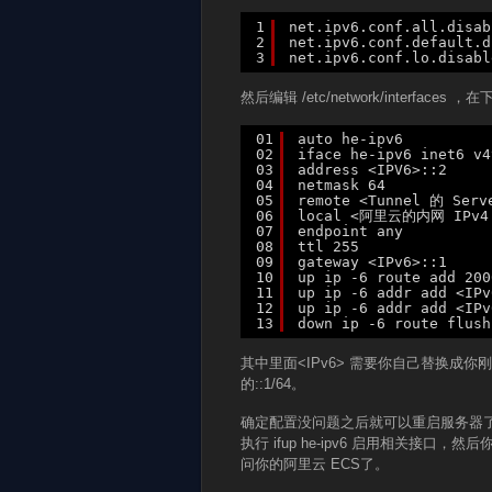
1
net.ipv6.conf.all.disab
2
net.ipv6.conf.default.d
3
net.ipv6.conf.lo.disabl
然后编辑 /etc/network/interfaces 
01
auto he-ipv6
02
iface he-ipv6 inet6 v4
03
address <IPV6>::2
04
netmask 64
05
remote <Tunnel 的 Serv
06
local <阿里云的内网 IPv4
07
endpoint any
08
ttl 255
09
gateway <IPv6>::1
10
up ip -6 route add 20
11
up ip -6 addr add <IPv
12
up ip -6 addr add <IPv
13
down ip -6 route flush
其中里面<IPv6> 需要你自己替换成你刚刚申请的
的::1/64。
确定配置没问题之后就可以重启服务器了，
执行 ifup he-ipv6 启用相关接口，然后你
问你的阿里云 ECS了。