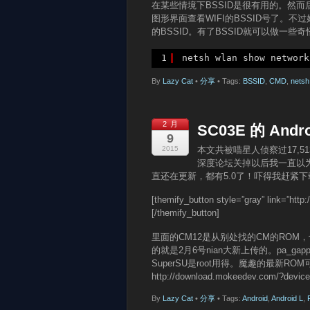
在某些情境下BSSID是很有用的。然而后
图形界面查看WIFI的BSSID号了。不
的BSSID。有了BSSID就可以做一
1
netsh wlan show network
By
Lazy Cat
•
分享
• Tags:
BSSID
,
CMD
,
netsh
2 月
SC03E 的 Andro
9
2015
本文共被喵星人侦察过17,5
深度论坛关掉以后我一直以
直还在更新，都有5.0了！吓得我赶紧
[themify_button style=”gray” link=”h
[/themify_button]
里面的CM12是从别处找的CM的ROM，也
的就是2月6号nian大新上传的。pa_g
SuperSU是root用得。魔趣的最新ROM可以在[them
http://download.mokeedev.com/?devic
By
Lazy Cat
•
分享
• Tags:
Android
,
Android L
,