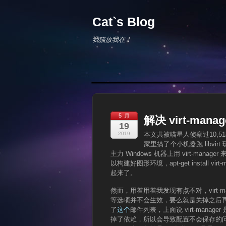
Cat`s Blog
我猫故我在！
5 月
解决 virt-ma
19
2019
本文共被喵星人侦察过10,5
家里搞了个小机器跑 libvir
主力 Windows 机器上用 virt-mana
以构建好图形环境，apt-get install virt-
起来了。
然而，用着用着我发现有点不对，virt-m
等选项并不会生效，要么就是关掉之后再启
了
这个
邮件列表，上面说 virt-manage
掉了依赖，所以会导致配置不会保存的