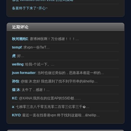
备案终于下来了~开心~
近期评论
秋河潮殆Σ
:
赛博神医啊！万分感谢！！！…
tempf
:
求vpn一份TwT…
虎
:
好…
welling
:
给我-个试一下。…
json formatter
:
当时也做过类似的，思路基本都是一样的…
孙怡
:
@烟 沐:您好 我也遇到了找不到字符串的&hellip…
烟 沐
:
太牛了，感谢！…
KC
:
@XANA:我所在的位置AP的SSID都……
a
:
七秭零三京八千零五兆零二百零三亿零三千�…
KIYO
:
最近一直在找香港vpn 终于找到这篇啦…&hellip…