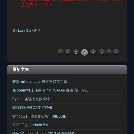
会这些人！！！
By
Lazy Cat
•
闲谈
«
‹
2
3
4
5
›
»
最新文章
解决 virt-manager 设置不保存问题
在 openwrt 上使用清华的 ISATAP 隧道访问 IPv6
Python 实现中文数字转 int
配置阿里云ECS支持IPv6
Windows下查看附近WIFI的BSSID
SC03E 的 Android 5.0
修改 Windows Server 2012 的密码策略