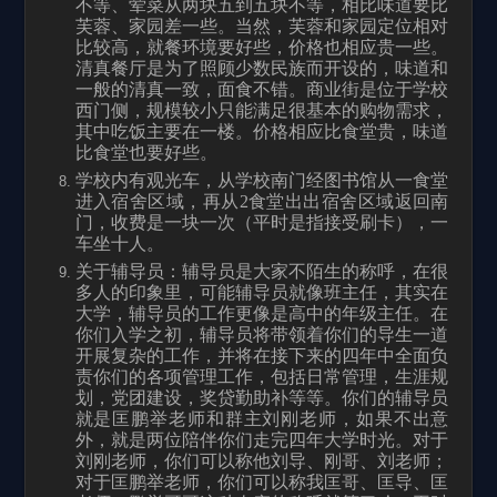
不等、荤菜从两块五到五块不等，相比味道要比
芙蓉、家园差一些。当然，芙蓉和家园定位相对
比较高，就餐环境要好些，价格也相应贵一些。
清真餐厅是为了照顾少数民族而开设的，味道和
一般的清真一致，面食不错。商业街是位于学校
西门侧，规模较小只能满足很基本的购物需求，
其中吃饭主要在一楼。价格相应比食堂贵，味道
比食堂也要好些。
学校内有观光车，从学校南门经图书馆从一食堂
进入宿舍区域，再从2食堂出出宿舍区域返回南
门，收费是一块一次（平时是指接受刷卡），一
车坐十人。
关于辅导员：辅导员是大家不陌生的称呼，在很
多人的印象里，可能辅导员就像班主任，其实在
大学，辅导员的工作更像是高中的年级主任。在
你们入学之初，辅导员将带领着你们的导生一道
开展复杂的工作，并将在接下来的四年中全面负
责你们的各项管理工作，包括日常管理，生涯规
划，党团建设，奖贷勤助补等等。你们的辅导员
就是匡鹏举老师和群主刘刚老师，如果不出意
外，就是两位陪伴你们走完四年大学时光。对于
刘刚老师，你们可以称他刘导、刚哥、刘老师；
对于匡鹏举老师，你们可以称我匡哥、匡导、匡