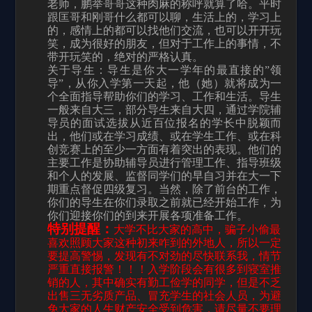
老师，鹏举哥哥这种肉麻的称呼就算了哈。平时
跟匡哥和刚哥什么都可以聊，生活上的，学习上
的，感情上的都可以找他们交流，也可以开开玩
笑，成为很好的朋友，但对于工作上的事情，不
带开玩笑的，绝对的严格认真。
关于导生：导生是你大一学年的最直接的”领
导”，从你入学第一天起，他（她）就将成为一
个全面指导帮助你们的学习、工作和生活。导生
一般来自大三，部分导生来自大四，通过学院辅
导员的面试选拔从近百位报名的学长中脱颖而
出，他们或在学习成绩、或在学生工作、或在科
创竞赛上的至少一方面有着突出的表现。他们的
主要工作是协助辅导员进行管理工作、指导班级
和个人的发展、监督同学们的早自习并在大一下
期重点督促四级复习。当然，除了前台的工作，
你们的导生在你们录取之前就已经开始工作，为
你们迎接你们的到来开展各项准备工作。
特别提醒：
大学不比大家的高中，骗子小偷最
喜欢照顾大家这种初来咋到的外地人，所以一定
要提高警惕，发现有不对劲的尽快联系我，情节
严重直接报警！！！入学阶段会有很多到寝室推
销的人，其中确实有勤工俭学的同学，但是不乏
出售三无劣质产品、冒充学生的社会人员，为避
免大家的人生财产安全受到危害，请尽量不要理