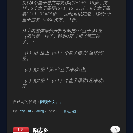
所以4个盘子总共需要移动7+1+7=15步，同
样，5个盘子需要15+1+15=31步，6个盘子需
要31+1+31=64步……由此可以知道，移动n个
盘子需要（2的n次方）–1步。
从上面整体综合分析可知把n个盘子从1座
（相当第一柱子）移到3座（相当第三柱
子）：
（1）把1座上（n-1）个盘子借助3座移到2
座。
（2）把1座上第n个盘子移动3座。
（3）把2座上（n-1）个盘子借助1座移动3
座。
自己写的代码：
阅读全文。。。
By
Lazy Cat
•
Coding
• Tags:
C++
,
算法
,
递归
励志图
2 月
0