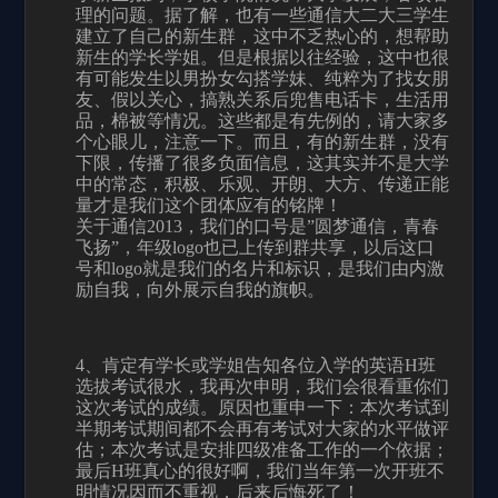
理的问题。据了解，也有一些通信大二大三学生
建立了自己的新生群，这中不乏热心的，想帮助
新生的学长学姐。但是根据以往经验，这中也很
有可能发生以男扮女勾搭学妹、纯粹为了找女朋
友、假以关心，搞熟关系后兜售电话卡，生活用
品，棉被等情况。这些都是有先例的，请大家多
个心眼儿，注意一下。而且，有的新生群，没有
下限，传播了很多负面信息，这其实并不是大学
中的常态，积极、乐观、开朗、大方、传递正能
量才是我们这个团体应有的铭牌！
关于通信2013，我们的口号是”圆梦通信，青春
飞扬”，年级logo也已上传到群共享，以后这口
号和logo就是我们的名片和标识，是我们由内激
励自我，向外展示自我的旗帜。
4
、肯定有学长或学姐告知各位入学的英语
H
班
选拔考试很水，我再次申明，我们会很看重你们
这次考试的成绩。原因也重申一下：本次考试到
半期考试期间都不会再有考试对大家的水平做评
估；本次考试是安排四级准备工作的一个依据；
最后
H
班真心的很好啊，我们当年第一次开班不
明情况因而不重视，后来后悔死了！