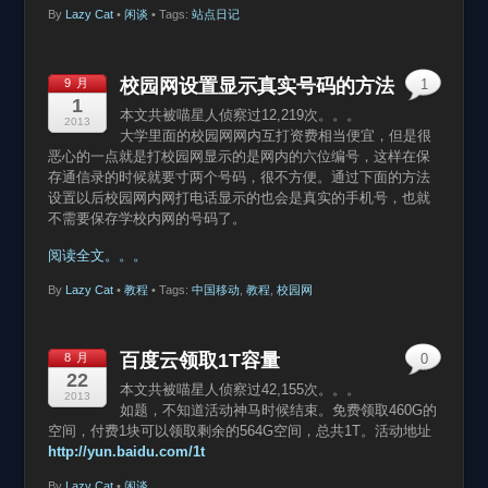
By
Lazy Cat
•
闲谈
• Tags:
站点日记
校园网设置显示真实号码的方法
9 月
1
1
本文共被喵星人侦察过12,219次。。。
2013
大学里面的校园网网内互打资费相当便宜，但是很
恶心的一点就是打校园网显示的是网内的六位编号，这样在保
存通信录的时候就要寸两个号码，很不方便。通过下面的方法
设置以后校园网内网打电话显示的也会是真实的手机号，也就
不需要保存学校内网的号码了。
阅读全文。。。
By
Lazy Cat
•
教程
• Tags:
中国移动
,
教程
,
校园网
百度云领取1T容量
8 月
0
22
本文共被喵星人侦察过42,155次。。。
2013
如题，不知道活动神马时候结束。免费领取460G的
空间，付费1块可以领取剩余的564G空间，总共1T。活动地址
http://yun.baidu.com/1t
By
Lazy Cat
•
闲谈