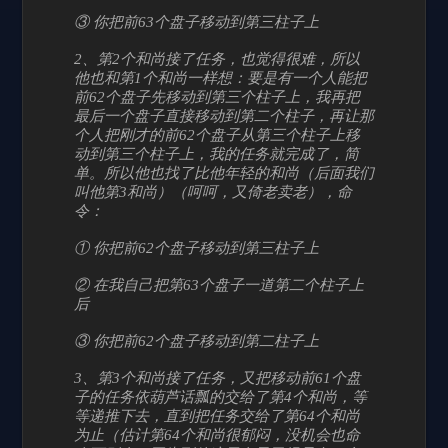
③ 你把前63个盘子移动到第三柱子上
2、第2个和尚接了任务，也觉得很难，所以
他也和第1个和尚一样想：要是有一个人能把
前62个盘子先移动到第三个柱子上，我再把
最后一个盘子直接移动到第二个柱子，再让那
个人把刚才的前62个盘子从第三个柱子上移
动到第三个柱子上，我的任务就完成了，简
单。所以他也找了比他年轻的和尚（后面我们
叫他第3和尚）（呵呵，又倚老卖老），命
令：
① 你把前62个盘子移动到第三柱子上
② 在我自己把第63个盘子一道第二个柱子上
后
③ 你把前62个盘子移动到第二柱子上
3、第3个和尚接了任务，又把移动前61个盘
子的任务依葫芦话瓢的交给了第4个和尚，等
等递推下去，直到把任务交给了第64个和尚
为止（估计第64个和尚很郁闷，没机会也命