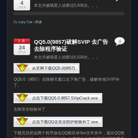
4
本文共被喵星人侦察过5,836次。。。
2014
By
Lazy Cat
•
闲谈
QQ5.0(9857)破解SVIP 去广告
1 月
0
24
去除程序验证
2014
本文共被喵星人侦察过6,634次。。。
从官网下载QQ5.0(9857)
QQ5.0（9857）去除聊天窗口左下角广告，破解本地SVIP补
丁。
点击下载QQ5.0.9857.SVipCrack.exe
去除安全校验补丁
点击下载QQ去安全防护校验补丁.exe
下载完后把这两个程序放在QQ根目录/bin文件夹中，退出QQ然