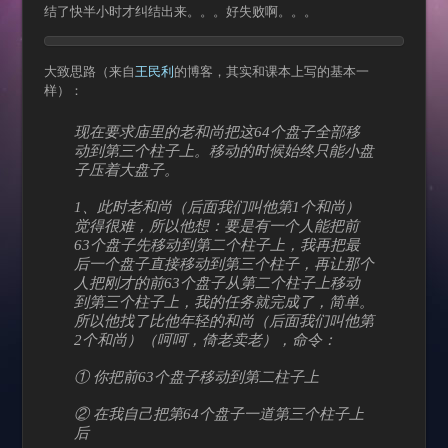
结了快半小时才纠结出来。。。好失败啊。。。
大致思路（来自
王民利
的博客，其实和课本上写的基本一
样）：
现在要求庙里的老和尚把这64个盘子全部移
动到第三个柱子上。移动的时候始终只能小盘
子压着大盘子。
1、此时老和尚（后面我们叫他第1个和尚）
觉得很难，所以他想：要是有一个人能把前
63个盘子先移动到第二个柱子上，我再把最
后一个盘子直接移动到第三个柱子，再让那个
人把刚才的前63个盘子从第二个柱子上移动
到第三个柱子上，我的任务就完成了，简单。
所以他找了比他年轻的和尚（后面我们叫他第
2个和尚）（呵呵，倚老卖老），命令：
① 你把前63个盘子移动到第二柱子上
② 在我自己把第64个盘子一道第三个柱子上
后