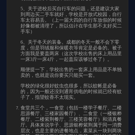
5
、关于进校后买自行车的问题，还是建议大家
到周边买二手车就好，学校是开放式校园，自行
车太容易丢。（上一届大四的自行车放假的时候
好像都被清理了，所以估计在学生那不太好买二
手车）
6
、关于冬天的装备。成都的冬天一般不会下零
度，但是羽绒服和保暖衣等肯定是必备的。被子
方面我是要盖两床（这次学校出售的床上用品里
一床
3
斤一床
4
斤，一起盖应该够过冬了）。
顺便提一下，学校出售的一套床上用品是不单独
卖的，也就是说你要买只能买一套。
学校的绿化很好蚊虫也很多，所以蚊帐是必备
的，因为一般还没到通宵供电的时候就已经有蚊
子了，指望蚊香不太现实。
食堂共三个，一食堂（包括一楼学子餐厅、二楼
思源餐厅、三楼家园餐厅）、二食堂（一楼银桦
餐厅、二楼紫荆餐厅、三楼芙蓉餐厅）和清真餐
厅。具体来说学子、思源银桦紫荆属于同一消费
层次，也是主要的进餐地点，素菜从一块到两块