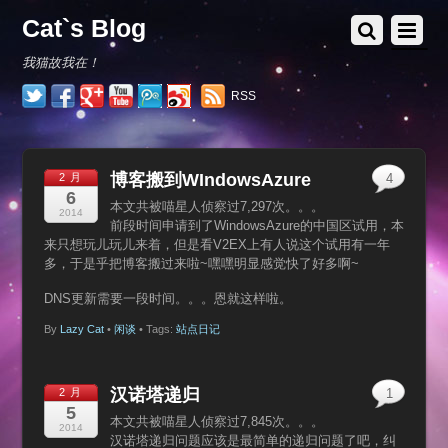
Cat`s Blog
我猫故我在！
RSS
博客搬到WIndowsAzure
2 月
4
6
本文共被喵星人侦察过7,297次。。。
2014
前段时间申请到了WindowsAzure的中国区试用，本
来只想玩儿玩儿来着，但是看V2EX上有人说这个试用有一年
多，于是乎把博客搬过来啦~嘿嘿明显感觉快了好多啊~
DNS更新需要一段时间。。。恩就这样啦。
By
Lazy Cat
•
闲谈
• Tags:
站点日记
汉诺塔递归
2 月
1
5
本文共被喵星人侦察过7,845次。。。
2014
汉诺塔递归问题应该是最简单的递归问题了吧，纠