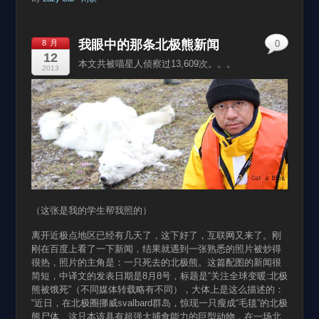
我眼中的那条北极熊新闻
8 月
0
12
本文共被喵星人侦察过13,609次。。。
2013
（这张是我的学生帮我照的）
离开近极点地区已经有几天了，这下好了，互联网又来了。刚
刚在百度上看了一下新闻，结果就遇到一张熟悉的照片被炒得
很热，照片的主角是：一只死去的北极熊。这篇配图的新闻很
简短，中译文的发表日期是8月8号，标题是“关注全球变暖:北极
熊被饿死”（不同媒体转载略有不同），大体上是这么描述的：
“近日，在北极圈挪威svalbard群岛，惊现一只瘦成“毛毯”的北极
熊尸体，这只本该具有超强大捕食能力的巨型动物，在一场北