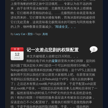
上搜寻海豹的绝望之旅中活活饿死……专家认为在不远的将
来，由于全球升温冰融加剧，北极熊无法再在海冰上猎捕食
物，它们都将承受相似的命运。……北极熊的生命就是靠海冰
进化而来的，它们要靠海冰捕食海豹，而海冰面积的锐减使得
它们无处觅食，这就意味着北极熊溺水的可能性与同类相食率
的上升，物种数量在普遍减少。”
阅读全文。。。
By
Lazy Cat
•
震惊
• Tags:
真相
记一次差点悲剧的权限配置
8 月
0
12
本文共被喵星人侦察过23,630次。。。
2013
刚刚在电子科大的
凝聚
群里和大神们闲聊，提到科
技问题了我决定给大神们提供一个可以科技用得SSH账户。
Nologin权限只能用来科技的账户很好弄啦，这个VPS上面流量
躲到用不完所以我也打算让群里大家都用上吧。在群里发完账
号密码以后我想起来上次Rebuild这个VPS（很久以前的事情
了）之后还木有禁止root账户的远程登录，于是乎配置ssh设置
禁止root账户登录。一切搞定以后闲着没事儿去网站目录转了一
圈，猛然发现有ls的时候几个PHP文件的文件名居然是绿色
的！有执行权限！仔细想想服务器应该木有被攻击过的迹象，
应该是自己不小心配置错了。留着执行权限可是很危险的事
情，于是乎很自然的就想取消权限。于是。。。很自然的