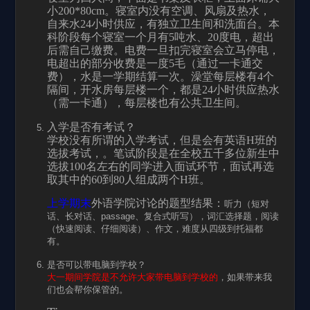
小
200*80cm
。寝室内没有空调、风扇及热水，
自来水
24
小时供应，有独立卫生间和洗面台。本
科阶段每个寝室一个月有
5
吨水、
20
度电，超出
后需自己缴费。电费一旦扣完寝室会立马停电，
电超出的部分收费是一度
5
毛（通过一卡通交
费），水是一学期结算一次。澡堂每层楼有
4
个
隔间，开水房每层楼一个，都是
24
小时供应热水
（需一卡通），每层楼也有公共卫生间。
入学是否有考试？
学校没有所谓的入学考试，但是会有英语
H
班的
选拔考试，。笔试阶段是在全校五千多位新生中
选拔
100
名左右的同学进入面试环节，面试再选
取其中的
60
到
80
人组成两个
H
班。
上学期末
外语学院讨论的题型结果：
听力（短对
话、长对话、
passage、复合式听写），词汇选择题，阅读
（快速阅读、仔细阅读）、作文，难度从四级到托福都
有。
是否可以带电脑到学校？
大一期间学院是不允许大家带电脑到学校的
，如果带来我
们也会帮你保管的。