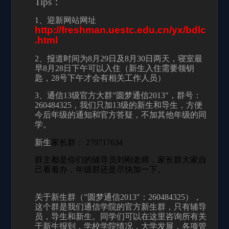
Tips
：
1
、迎新网站网址
http://freshman.uestc.edu.cn/yx/bdlc
.html
2、报道时间为8月29日及8月30日两天，寝室最
早8月28日下午可以入住（新生入住需要领钥
匙，28号下午才会有相关工作人员）
3、通信13级官方大群”圆梦通信2013″，群号：
260484325，我们只加13级的新生和导生，方便
今后年级的通知和官方答疑，不加其他年级的同
学。
新生
家长群： 279717634
群主都是你们的辅导员刘刚老师，家长群大家自
己看着办，年级群还是尽快加一下。
关于新生群（”圆梦通信2013″：260484325），
这个群是我们通信学院的官方新生群，只有辅导
员，导生和新生。同学们可以在这里咨询所有关
于新生报到，学校学院情况，大学发展，各项管