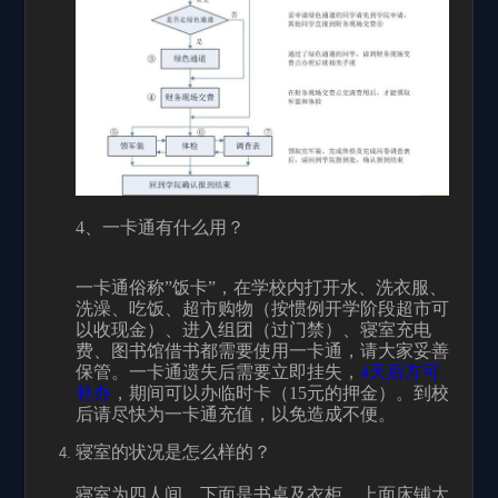
4
、一卡通有什么用？
一卡通俗称”饭卡”，在学校内打开水、洗衣服、
洗澡、吃饭、超市购物（按惯例开学阶段超市可
以收现金）、进入组团（过门禁）、寝室充电
费、图书馆借书都需要使用一卡通，请大家妥善
保管。一卡通遗失后需要立即挂失，
4
天后方可
补办
，期间可以办临时卡（
15
元的押金）。到校
后请尽快为一卡通充值，以免造成不便。
寝室的状况是怎么样的？
寝室为四人间，下面是书桌及衣柜，上面床铺大