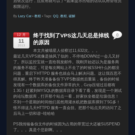
后依次运行，点应用就可以了~如果提示出错的话试试用管理员
权限运行。
By
Lazy Cat
•
教程
• Tags:
QQ
,
教程
,
破解
终于找到了VPS这几天总是掉线
12 月
0
11
的原因
2013
本文共被喵星人侦察过11,632次。。。
最近几天VPS就像是抽风了似的，不停地DOWN过一会儿又好
了。所以监控宝就一直给我发邮件。我刚开始还以为是服务商
的服务不稳定，可是每次网站上不去了的时候SSH什么的都没
问题，重启下HTTPD 服务也就会马上解决问题。这让我百思不
得其解。终于昨天准备备份下VPS数据然后重装，备份的时候
发现有一个数据库的备份文件异常的大，Gzip压缩过后都有
1.3G！赶紧到MYSQL的数据库目录下看了看，发现是一个测试
的论坛数据库，打开那个站点一看，好家伙全都是垃圾信息！
不到一个星期的时间他们居然用灌水机把数据库撑到了5G多！
怪不得这几天HTTPD 服务一直会挂。把那个站点关闭访问了之
后马上一切和谐~哇哈哈
PS我传输备份文件的时候因为占用的带宽过大还被SUSPEND
了。。。真是个悲剧啊。。。