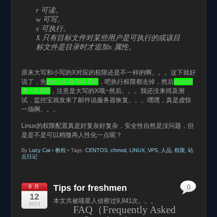
r 可读。
w 可写。
x 可执行。
X 只有目标文件对某些用户是可执行的或该目
标文件是目录时才追加x 属性。
原来大写和小写的X对应的权限还是不一样的啊。。。这下就好
说了，先
chmod -R 644 DIR
，吧执行权限都去掉，然后
chmod
-R +X DIR
，注意是大写的X哦~然后。。。我还没来得及测
试，监控宝就发来了邮件说服务器恢复。。。嘿嘿，真是虚惊
一场啊。。。
Linux的权限配置真是好复杂好复杂，安全性自然是没问题，但
是是不是可以稍微再人性化一点呢？
By
Lazy Cat
•
教程
• Tags:
CENTOS
,
chmod
,
LINUX
,
VPS
,
人品
,
权限
,
站
点日记
Tips for freshmen
8 月
0
12
本文共被喵星人侦察过9,841次。。。
2013
FAQ
（
Frequently Asked