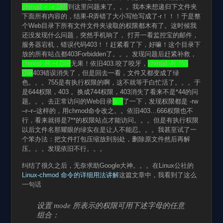
chmod -r -x DIR
到这里问题来了。。。我本来想递归下文件夹
下面所有内容的，结果-R弄错了大小写给写成了-r！！！于是整
个Web目录下所有文件文件夹读取的权限都木有了。这时候我
还没发现什么问题，突然手机响了， 打开一看监控宝的邮件，
服务器宕机，错误代码403！！赶紧看了下，好嘛！这个目录下
放的所有站点都403Forbidden了。。。发现问题后赶紧补救，
chmod -R +r DIR
无果！依旧403.咬了咬牙，
chmod -R 755
DIR
403错误消失了，但是回去一看，文件又都变成了绿
色。。。755是有执行权限的啊，这不就等于白忙活了。。。于
是644权限，403 。换成744权限，403消失了看来不是*44的问
题。。。去正常访问的Web目录
ls -l
了一下，发现权限都是 -rw
–r–r–这样的，用chmod命令改之。。依旧403…666权限也不
行，看来就得是7**的权限站点才能访问。。。但是有执行权限
以后文件名那耀眼的绿实在是让人不能忍。。。我甚至试了一
个笨办法：把文件打包压缩放到别处，删除原文件然后再解
压。。。发现依旧不行。。。
纠结了很久之后，无奈求助Google大神。。。在Linux公社的
Linux-chmod 命令的详细用法讲解
这篇文章中，我看到了这么
一句话
设置 mode 所表示的权限可用下述字母的任意
组合：