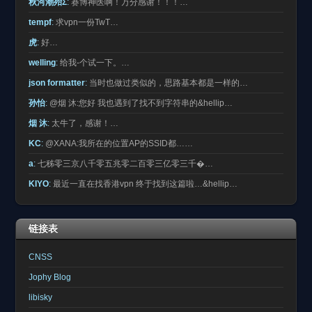
秋河潮殆Σ
:
赛博神医啊！万分感谢！！！…
tempf
:
求vpn一份TwT…
虎
:
好…
welling
:
给我-个试一下。…
json formatter
:
当时也做过类似的，思路基本都是一样的…
孙怡
:
@烟 沐:您好 我也遇到了找不到字符串的&hellip…
烟 沐
:
太牛了，感谢！…
KC
:
@XANA:我所在的位置AP的SSID都……
a
:
七秭零三京八千零五兆零二百零三亿零三千�…
KIYO
:
最近一直在找香港vpn 终于找到这篇啦…&hellip…
链接表
CNSS
Jophy Blog
libisky