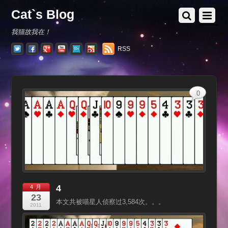
Cat`s Blog
我猫故我在！
RSS
0
4
4 月
23
本文共被喵星人侦察过3,584次。。。
2011