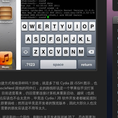
 图示快捷方式有啥异样吗？没啥，就是多了组 Cydia 跟 iSSH 图示，也
MuscleNerd 跟他的同伴们，走的路线听说是一个苹果似乎没打算
a1n，目前进度看来，仍旧需要连接计算机来重新启动、越狱（也就
破这点应该也不会太意外，毕竟连 Cydia / JB 软件开发者都被延揽到
 社群要搞啥；然而这毕竟是开发者的预览版本，因此大部分人也没
B 需要的朋友应该是不用等太久。
的，就说新的一个固件，刚刚出来开发者版就被JB了，乔布斯要加