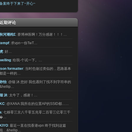
备案终于下来了~开心~
近期评论
秋河潮殆Σ
:
赛博神医啊！万分感谢！！！…
tempf
:
求vpn一份TwT…
虎
:
好…
welling
:
给我-个试一下。…
json formatter
:
当时也做过类似的，思路基本
都是一样的…
孙怡
:
@烟 沐:您好 我也遇到了找不到字符串的
&hellip…
烟 沐
:
太牛了，感谢！…
KC
:
@XANA:我所在的位置AP的SSID都……
a
:
七秭零三京八千零五兆零二百零三亿零三千
�…
KIYO
:
最近一直在找香港vpn 终于找到这篇
啦…&hellip…