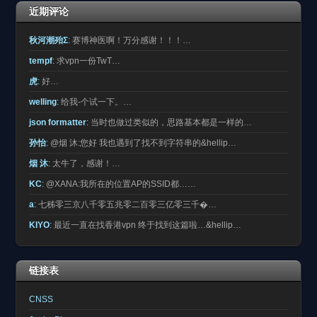
近期评论
秋河潮殆Σ
:
赛博神医啊！万分感谢！！！…
tempf
:
求vpn一份TwT…
虎
:
好…
welling
:
给我-个试一下。…
json formatter
:
当时也做过类似的，思路基本都是一样的…
孙怡
:
@烟 沐:您好 我也遇到了找不到字符串的&hellip…
烟 沐
:
太牛了，感谢！…
KC
:
@XANA:我所在的位置AP的SSID都……
a
:
七秭零三京八千零五兆零二百零三亿零三千�…
KIYO
:
最近一直在找香港vpn 终于找到这篇啦…&hellip…
链接表
CNSS