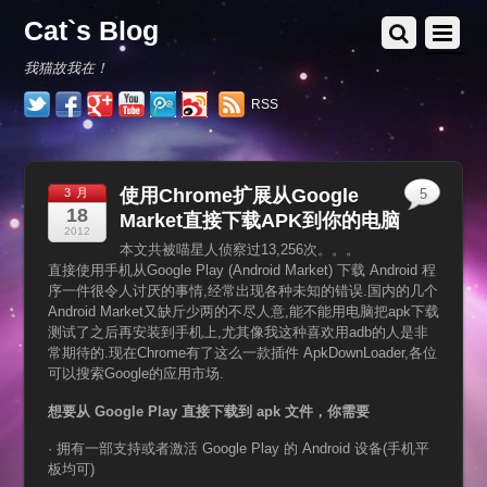
Cat`s Blog
我猫故我在！
RSS
使用Chrome扩展从Google
3 月
5
18
Market直接下载APK到你的电脑
2012
本文共被喵星人侦察过13,256次。。。
直接使用手机从Google Play (Android Market) 下载 Android 程
序一件很令人讨厌的事情,经常出现各种未知的错误.国内的几个
Android Market又缺斤少两的不尽人意,能不能用电脑把apk下载
测试了之后再安装到手机上,尤其像我这种喜欢用adb的人是非
常期待的.现在Chrome有了这么一款插件 ApkDownLoader,各位
可以搜索Google的应用市场.
想要从
Google Play
直接下载到
apk
文件，你需要
· 拥有一部支持或者激活 Google Play 的 Android 设备(手机平
板均可)