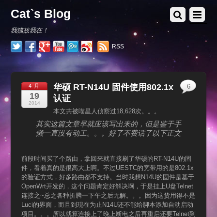
Cat`s Blog
我猫故我在！
RSS
华硕 RT-N14U 固件使用802.1x
4 月
6
19
认证
2014
本文共被喵星人侦察过18,628次。。。
其实这篇文章早就应该写出来的，但是鉴于手
懒一直没有动工。。。好了不费话了以下正文
前段时间买了个路由，拿回来就直接刷了华硕的RT-N14U的固
件，看着真的是很高大上啊。不过UESTC的宽带用的是802.1x
的验证方式，好多路由都不支持。当时我想N14U的固件是基于
OpenWrt开发的，这个问题肯定好解决啊，于是挂上U盘Telnet
连接之~总之各种折腾一下午之后无解。。。因为这货用得不是
Luci的界面，而且到现在为止N14U还不能给脚本添加自动启动
项目。。。所以就算连接上了晚上断电之后再重启还要Telnet到