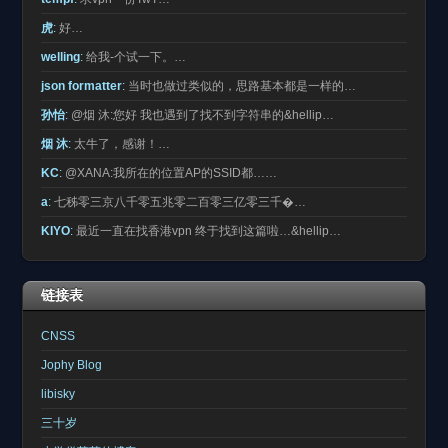
虎
:
好…
welling
:
给我-个试一下。…
json formatter
:
当时也做过类似的，思路基本都是一样的…
孙怡
:
@烟 沐:您好 我也遇到了找不到字符串的&hellip…
烟 沐
:
太牛了，感谢！…
KC
:
@XANA:我所在的位置AP的SSID都……
a
:
七秭零三京八千零五兆零二百零三亿零三千�…
KIYO
:
最近一直在找香港vpn 终于找到这篇啦…&hellip…
链接表
CNSS
Jophy Blog
libisky
三十岁