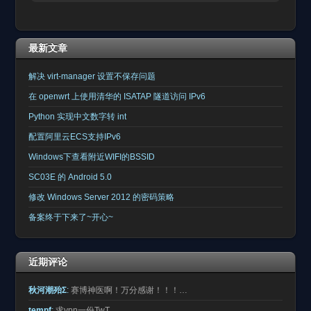
最新文章
解决 virt-manager 设置不保存问题
在 openwrt 上使用清华的 ISATAP 隧道访问 IPv6
Python 实现中文数字转 int
配置阿里云ECS支持IPv6
Windows下查看附近WIFI的BSSID
SC03E 的 Android 5.0
修改 Windows Server 2012 的密码策略
备案终于下来了~开心~
近期评论
秋河潮殆Σ
:
赛博神医啊！万分感谢！！！…
tempf
:
求vpn一份TwT…