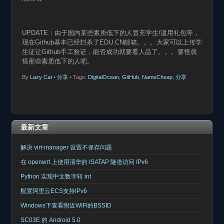
UPDATE：由于国内某些素质低下的人冒充学生/滥用礼包等，
现在Github基本已经封杀了EDU.CN邮箱。。。大家可以上传学
生证让Github手工验证，能否成功就要看人品了。。。要怪就
怪那些素质低下的人吧。
By
Lazy Cat
•
分享
• Tags:
DigitalOcean
,
GitHub
,
NameCheap
,
分享
最新文章
解决 virt-manager 设置不保存问题
在 openwrt 上使用清华的 ISATAP 隧道访问 IPv6
Python 实现中文数字转 int
配置阿里云ECS支持IPv6
Windows下查看附近WIFI的BSSID
SC03E 的 Android 5.0