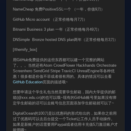
NameCheap 免费PositiveSSL一个 （一年，价值9刀）
GitHub Micro account （正常价格每月7刀）
Bitnami Business 3 plan 一年（正常价格每月49刀）
DNSimple Bronze hosted DNS plan两年（正常价格每月3刀）
[/themify_box]
用GitHub免费提供的这些东西都可以建一个完整的网站
了。。。当然还有Atom CrowdFlower Hackhands Orchestrate
Screenhero SendGrid Stripe TravicCI UnrealEngine等各种优
惠！很多都是价值不菲或者很有用的。具体的情况可以去看
GitHub Education
页面的描述哦~
想要申请这个学生礼包当然需要学生邮箱，国内大学提供的邮
箱(@xxx.edu.cn)的也可以哦~现有的GitHub账号里如果没有绑
定学生邮箱的话可以去账号信息页面添加学生邮箱就可以了~
DigitalOcean的100刀是以优惠码的形式给出的，如果你之前用
过了优惠码可以去后台提交一个Ticket让工作人员手动操作。
如果是新账户的话需要用Paypal或者信用卡充值5刀激活账户才
能用哦~