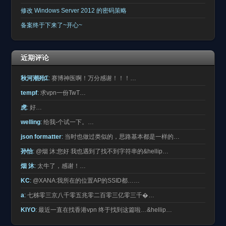
修改 Windows Server 2012 的密码策略
备案终于下来了~开心~
近期评论
秋河潮殆Σ
:
赛博神医啊！万分感谢！！！…
tempf
:
求vpn一份TwT…
虎
:
好…
welling
:
给我-个试一下。…
json formatter
:
当时也做过类似的，思路基本都是一样的…
孙怡
:
@烟 沐:您好 我也遇到了找不到字符串的&hellip…
烟 沐
:
太牛了，感谢！…
KC
:
@XANA:我所在的位置AP的SSID都……
a
:
七秭零三京八千零五兆零二百零三亿零三千�…
KIYO
:
最近一直在找香港vpn 终于找到这篇啦…&hellip…