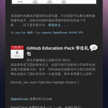
虽说探针的测试不能说明太多问题，不过还是可以看出来性能
明显有提升。实际访问的时候处理请求的时间也短了许
多。。。以下是安装方法：
阅读全文。。。
By
Lazy Cat
•
教程
• Tags:
Apache
,
DigitalOcean
,
HHVM
,
VPS
GitHub Education Pack 学生礼
10 月
19
8
包
2014
本文共被喵星人侦察过33,362次。。。
虽说美帝是万恶的资本主义，但是不得不说美帝公司对学生的
优惠力度都挺大的。这不，GitHub这次就联合不少其它的互联
网企业推出了面向学生的一大波优惠。其中灰常吸引人的有：
[themify_box style=”light-blue highlight shadow” ]
DigitalOcean
免费100刀Credit
NameCheap 免费ME域名一个（一年，价值8.99刀）