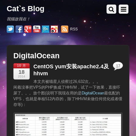
Cat`s Blog
我猫故我在！
RSS
DigitalOcean
CentOS yum安装apache2.4及
10 月
17
18
hhvm
2014
本文共被喵星人侦察过26,632次。。。
闲着没事把VPS的PHP换成了HHVM，试了一下效果，直接吓
尿了。。。放个图(说明下我现在用的是
DigitalOcean
最低配的
VPS，也就是单核512内存的，除了HHVM未做任何优化或者缓
存等)：