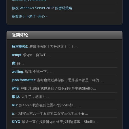
修改 Windows Server 2012 的密码策略
备案终于下来了~开心~
近期评论
秋河潮殆Σ
:
赛博神医啊！万分感谢！！！…
tempf
:
求vpn一份TwT…
虎
:
好…
welling
:
给我-个试一下。…
json formatter
:
当时也做过类似的，思路基本都是一样的…
孙怡
:
@烟 沐:您好 我也遇到了找不到字符串的&hellip…
烟 沐
:
太牛了，感谢！…
KC
:
@XANA:我所在的位置AP的SSID都……
a
:
七秭零三京八千零五兆零二百零三亿零三千�…
KIYO
:
最近一直在找香港vpn 终于找到这篇啦…&hellip…