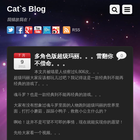
Cat`s Blog
我猫故我在！
RSS
多角色版超级玛丽。。。雷翻你
7 月
0
9
不偿命。。。
2011
本文共被喵星人侦察过6,806次。。。
超级玛丽大家应该都玩儿过吧？我记得这是一款经典到不能再
经典的游戏了。。。
魂斗罗？也是一款经典到不能再经典的游戏。。。
大家有没有想象过魂斗罗里面的人物跑到超级玛丽的世界里
面，打打小蘑菇，踩踩小鸭子，救救小公主什么的？
啊哈！这并不是可望不可即的事情，现在就能实现你的愿望！
先给大家看一个视频。。。