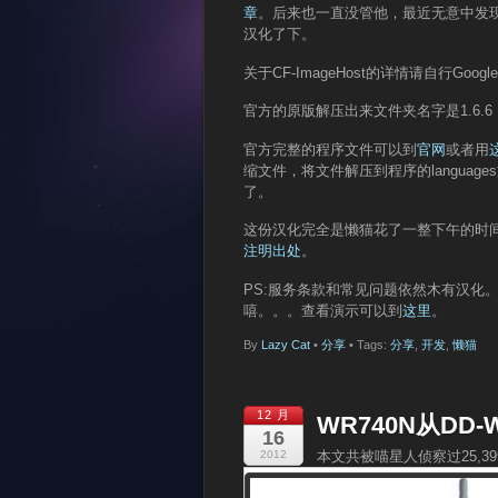
章
。后来也一直没管他，最近无意中发
汉化了下。
关于CF-ImageHost的详情请自行Goo
官方的原版解压出来文件夹名字是1.6.
官方完整的程序文件可以到
官网
或者用
缩文件，将文件解压到程序的languag
了。
这份汉化完全是懒猫花了一整下午的时
注明出处
。
PS:服务条款和常见问题依然木有汉化
嘻。。。查看演示可以到
这里
。
By
Lazy Cat
•
分享
• Tags:
分享
,
开发
,
懒猫
12 月
WR740N从DD
16
2012
本文共被喵星人侦察过25,3