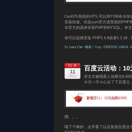
CentOS系统的VPS,可以用YUM
安装快速。但是yum官方源里面的PHP和M
非官方的源来安装PHP和MYSQL。本
你可以选择安装 PHP5.4.8或者5.3.18，
By
Lazy Cat
•
教程
• Tags:
CENTOS
,
LINUX
,
V
11 月
百度云活动：10
11
2012
本文共被喵星人侦察过6,84
今天一不小心去了下百度云
嘿。。。
喵了个咪的，点开看了以后发现百度这个活