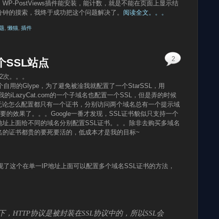
P-PostViews插件能安装，能计数，就是不能在页面上显示结
分钟的摸索，我终于成功把这个问题解决了。
阅读全文。。。
题
,
懒猫
,
插件
2
个SSL站点
02次。。。
自用的Glype，为了避免被淦我就配置了一个StarSSL，用
的iLazyCat.com的一个子域名也配置一个SSL，但是弄的时候
无论怎么配置都只有一个证书，分别访问两个域名总有一个提示域
的效果了。。。Google一番才发现，SSL证书貌似只支持一个
P地址上面给不同的域名分别配置SSL证书。。。除非去购买多域名
名的证书都贵的要死要活的，低成本才是我的目标~
发现了这个在单一IP地址上面可以配置多个域名SSL证书的方法，
下，HTTP协议是被封装在SSL协议中的，所以SSL会