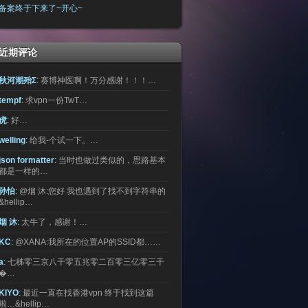
备案终于下来了~开心~
近期评论
秋河潮殆Σ
:
赛博神医啊！万分感谢！！！…
tempf
:
求vpn一份TwT…
虎
:
好…
welling
:
给我-个试一下。…
json formatter
:
当时也做过类似的，思路基本
都是一样的…
孙怡
:
@烟 沐:您好 我也遇到了找不到字符串的
&hellip…
烟 沐
:
太牛了，感谢！…
KC
:
@XANA:我所在的位置AP的SSID都……
a
:
七秭零三京八千零五兆零二百零三亿零三千
�…
KIYO
:
最近一直在找香港vpn 终于找到这篇
啦…&hellip…