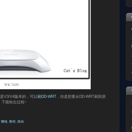
WR-740N
是V3/V4版本的，可以
刷DD-WRT
，但是想要从DD-WRT刷回原
。下面给出过程~
,
懒猫
,
教程
,
路由