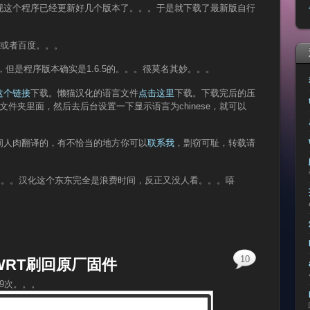
现这个程序已经更新好几个版本了。。。于是就下载了最新版自行
gle或者百度。。。
6，但是程序版本确实是1.6.5的。。。很莫名其妙。。。
这个链接
下载。懒猫汉化的语言文件
点击这里
下载。下载完后的压
es文件夹里面，然后去后台设置一下显示语言为chinese，就可以
间人肉翻译的，有不恰当的地方你可以
联系我
，剽窃可耻，转载请
。。。汉化这个东东完全是浪费时间，反正又没人看。。。嘻
10
-WRT刷回原厂固件
99次。。。