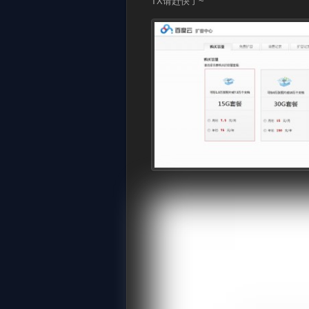
TX请赶快了~