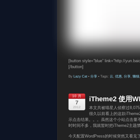
[button style=”blue” link=”http://y
[/button]
By
Lazy Cat
•
分享
• Tags:
云
,
优惠
,
分享
,
懒猫
10 月
iTheme2 使用WP
7
2012
本文共被喵星人侦察过8,07
很久以前看上的这款iTheme
示点击结果。。。虽然这个小站点击量
时时间不多，我就暂时把iTheme2主题禁用
今天配置WordPress的时候突然又