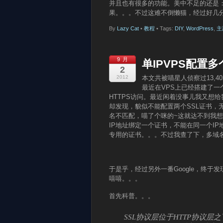
并且也有很多的功能。美中不足的还是：W
果。。。不过这难不倒懒猫，经过好几
By
Lazy Cat
•
教程
• Tags:
DIY
,
WordPress
,
主
9 月
单IPVPS配置多
2
2012
本文共被喵星人侦察过13,4
最近在VPS上已经搭建了一个
HTTPS访问。最近闲着没事儿我又想给我
却发现，貌似不能配置两个SSL证书，
名不匹配，喵了个咪的~这就达不到我想要
IP地址绑定一个证书，不能在同一个I
专用的证书。。。不过我查了下，多域
于是乎，经过另外一番Google，终于
嘻嘻。。。
首先科普。。。
SSL协议层位于HTTP协议层之