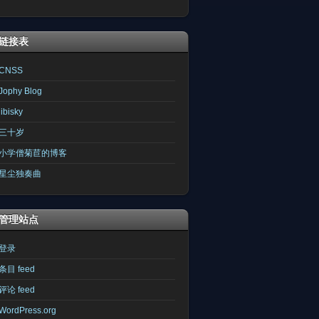
链接表
CNSS
Jophy Blog
libisky
三十岁
小学僧菊苣的博客
星尘独奏曲
管理站点
登录
条目 feed
评论 feed
WordPress.org