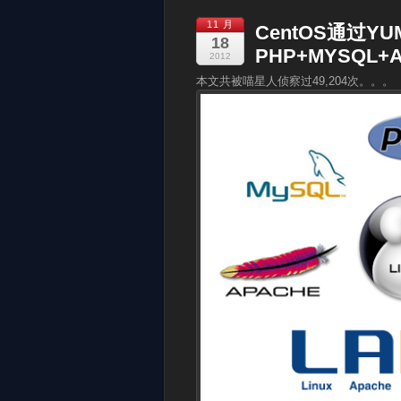
11 月
CentOS通过Y
18
PHP+MYSQL+
2012
本文共被喵星人侦察过49,204次。。。