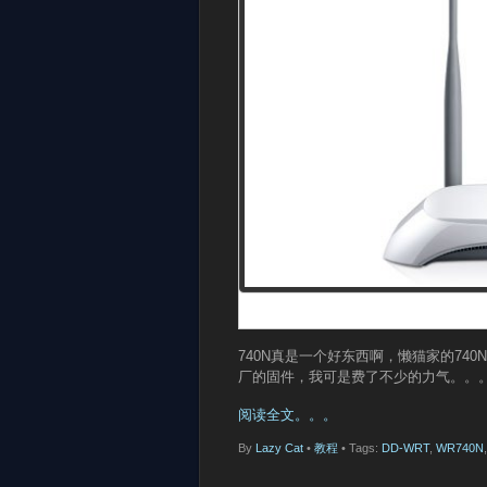
740N真是一个好东西啊，懒猫家的740N
厂的固件，我可是费了不少的力气。。
阅读全文。。。
By
Lazy Cat
•
教程
• Tags:
DD-WRT
,
WR740N