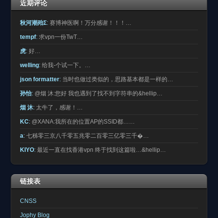
近期评论
秋河潮殆Σ
:
赛博神医啊！万分感谢！！！…
tempf
:
求vpn一份TwT…
虎
:
好…
welling
:
给我-个试一下。…
json formatter
:
当时也做过类似的，思路基本都是一样的…
孙怡
:
@烟 沐:您好 我也遇到了找不到字符串的&hellip…
烟 沐
:
太牛了，感谢！…
KC
:
@XANA:我所在的位置AP的SSID都……
a
:
七秭零三京八千零五兆零二百零三亿零三千�…
KIYO
:
最近一直在找香港vpn 终于找到这篇啦…&hellip…
链接表
CNSS
Jophy Blog