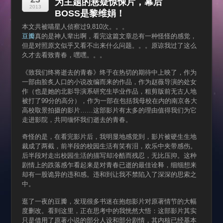
为主题的悬疑惊悚片，幕后
2013
BOSS是黎维娟！
本文共被喵星人侦察过9,810次。。。
豆瓣
真的是神人辈出啊，看完这篇文章总有一种怪怪的感觉，
但是对照原文似乎又看不出来什么问题。。。原谅我过了这么
久才去看致青春，嘿嘿。。。
《致我们终将逝去的青春》终于在热切的期待中上映了，作为
一部由脍炙人口的小说改编而来的作品，作为赵薇导演的处女
作（也是她的北影导演系研究生毕业作品，粗剪版前无古人地
被打了99分的高分），作为一部在包括我母校在内的南京各大
高校取景拍摄的影片……这部影片有太多的理由值得我们为它
走进影院，共同缅怀我们逝去的青春。
奇怪的是，在看完影片后，我明显地感觉到，影片被硬生生地
裁成了两截，前半段的校园生活有笑有泪，欢乐中夹带感伤。
后半段对走出校园生活的描写却冷酷而残忍，无比压抑。这种
剧情上的跌落感乍看起来是对青春已逝的最佳诠释，细细想来
却有一股诡异的违和感。违和到让我不禁陷入了深深的思索之
中。
逛了一夜的豆瓣，发现很多书迷在抱怨影片对原著情节的大幅
度删改。看到这里，正在思考中的我恍然大悟：这部影片其实
只是借用了原著小说的部分人设和部分剧情，其内核已经基本