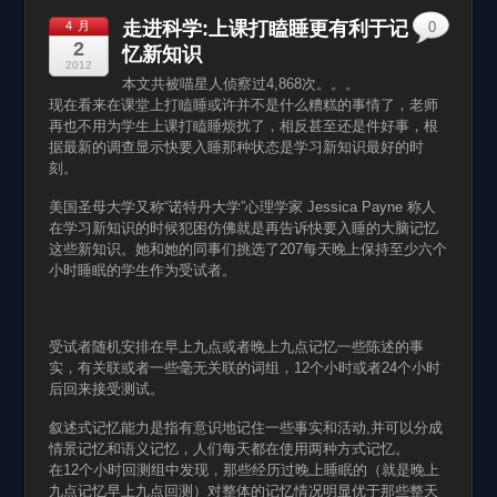
走进科学:上课打瞌睡更有利于记
4 月
0
2
忆新知识
2012
本文共被喵星人侦察过4,868次。。。
现在看来在课堂上打瞌睡或许并不是什么糟糕的事情了，老师
再也不用为学生上课打瞌睡烦扰了，相反甚至还是件好事，根
据最新的调查显示快要入睡那种状态是学习新知识最好的时
刻。
美国圣母大学又称“诺特丹大学”心理学家 Jessica Payne 称人
在学习新知识的时候犯困仿佛就是再告诉快要入睡的大脑记忆
这些新知识。她和她的同事们挑选了207每天晚上保持至少六个
小时睡眠的学生作为受试者。
受试者随机安排在早上九点或者晚上九点记忆一些陈述的事
实，有关联或者一些毫无关联的词组，12个小时或者24个小时
后回来接受测试。
叙述式记忆能力是指有意识地记住一些事实和活动,并可以分成
情景记忆和语义记忆，人们每天都在使用两种方式记忆。
在12个小时回测组中发现，那些经历过晚上睡眠的（就是晚上
九点记忆早上九点回测）对整体的记忆情况明显优于那些整天