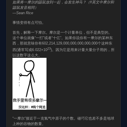
如果将一摩尔的鼹鼠放到一起，会发生神马？（#英文中摩尔和
鼹鼠发音相同）
—Sean Rice
事情变得有点可怕。
首先，解释一下摩尔。摩尔是一个计量单位，但不是典型的。
这个单位就像“一打”或者“十亿”。如果你说你有一摩尔的某种东
西，那就意味你有602,214,129,000,000,000,000,000个这种东
23
西(通常写成6.022×10
)。因为它是用来计量大量分子用的，所
以这数字这么大。
“一摩尔”接近于一克氢气中原子的个数。碰巧它也差不多是地球
上种的谷物的数量。