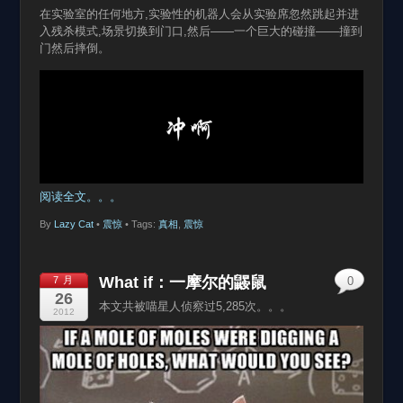
在实验室的任何地方,实验性的机器人会从实验席忽然跳起并进
入残杀模式,场景切换到门口,然后——一个巨大的碰撞——撞到
门然后摔倒。
阅读全文。。。
By
Lazy Cat
•
震惊
• Tags:
真相
,
震惊
What if：一摩尔的鼹鼠
7 月
0
26
本文共被喵星人侦察过5,285次。。。
2012