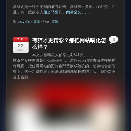
鼹鼠则是一种会挖洞的哺乳动物。鼹鼠有不多的几个种类，而
且，有一些的令人
相当恐惧
的。
阅读全文。。。
By
Lazy Cat
•
震惊
• Tags:
震惊
有猫才更精彩？那把网站喵化怎
7 月
0
22
么样？
2012
本文共被喵星人侦察过4,341次。。。
神奇的互联网真是什么都有啊……居然有人想到去做这样的神
奇玩意，把任意网站的图片全部替换成随机的、动静结合的萌
猫图。这一定是喵星人间谍研制的洗脑程式吧！我、我绝对不
会上当的！