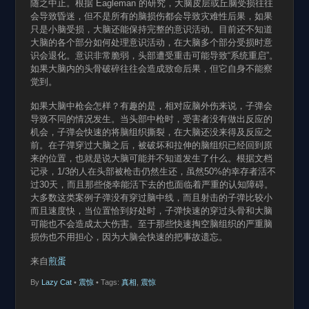
随之中止。根据 Eagleman 的研究，大脑皮层或丘脑受损往往
会导致昏迷，但不是所有的脑损伤都会导致灾难性后果，如果
只是小脑受损，大脑还能保持完整的意识活动。目前还不知道
大脑的各个部分如何处理意识活动，在大脑多个部分受损时意
识会退化。意识非常脆弱，头部遭受重击可能导致“系统重启”。
如果大脑内的头骨破碎往往会造成致命后果，但它自身不能察
觉到。
如果大脑中枪会怎样？有趣的是，相对应脑外伤来说，子弹会
导致不同的情况发生。当头部中枪时，受害者没有做出反应的
机会，子弹会快速的将脑组织撕裂，在大脑还没来得及反应之
前。在子弹穿过大脑之后，被破坏和拉伸的脑组织已经回到原
来的位置，也就是说大脑可能并不知道发生了什么。根据文档
记录，1/3的人在头部被枪击仍然生还，虽然50%的幸存者活不
过30天，而且那些侥幸能活下去的也面临着严重的认知障碍。
大多数这类案例子弹没有穿过脑中线，而且射击的子弹比较小
而且速度快，当位置恰到好处时，子弹快速的穿过头骨和大脑
可能也不会造成太大伤害。至于那些快速掏空脑组织的严重脑
损伤也不用担心，因为大脑会快速的把事故遗忘。
来自
煎蛋
By
Lazy Cat
•
震惊
• Tags:
真相
,
震惊