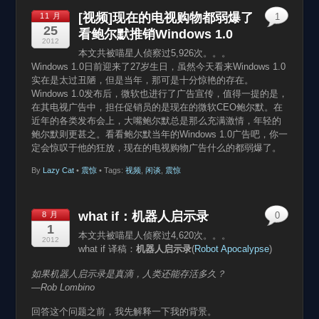
[视频]现在的电视购物都弱爆了
11 月
1
25
看鲍尔默推销Windows 1.0
2012
本文共被喵星人侦察过5,926次。。。
Windows 1.0日前迎来了27岁生日，虽然今天看来Windows 1.0
实在是太过丑陋，但是当年，那可是十分惊艳的存在。
Windows 1.0发布后，微软也进行了广告宣传，值得一提的是，
在其电视广告中，担任促销员的是现在的微软CEO鲍尔默。在
近年的各类发布会上，大嘴鲍尔默总是那么充满激情，年轻的
鲍尔默则更甚之。看看鲍尔默当年的Windows 1.0广告吧，你一
定会惊叹于他的狂放，现在的电视购物广告什么的都弱爆了。
By
Lazy Cat
•
震惊
• Tags:
视频
,
闲谈
,
震惊
what if：机器人启示录
8 月
0
1
本文共被喵星人侦察过4,620次。。。
2012
what if 译稿：
机器人启示录
(
Robot Apocalypse
)
如果机器人启示录是真滴，人类还能存活多久？
—Rob Lombino
回答这个问题之前，我先解释一下我的背景。