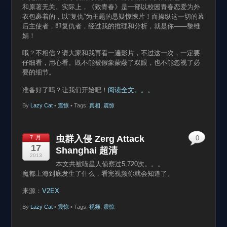
和原著无关。实际上，《致青春》是一部以校园青春恋爱为外
衣包裹着的，以“复仇”为主题的悬疑惊悚片！而操纵这一切的幕
后主使者，即复仇者，经过我的推理和分析，就是你——黎维
娟！
哦？不相信？请大家和我再看一遍影片，不过这一次，一定要
仔细看，用心看。既不能被假象蒙蔽了双眼，也不能忽视了必
要的细节。
准备好了吗？让我们开始吧！
阅读全文。。。
By
Lazy Cat
•
震惊
• Tags:
真相
,
震惊
虫群入侵 Zerg Attack
7 月
0
17
Shanghai 超清
2013
本文共被喵星人侦察过5,720次。。。
魔都上海到底发生了什么，看完视频你就会知道了。
来源：
V2EX
By
Lazy Cat
•
震惊
• Tags:
视频
,
震惊