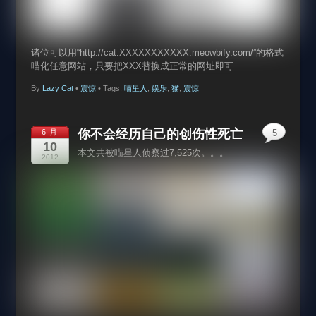
诸位可以用“http://cat.XXXXXXXXXXX.meowbify.com/”的格式
喵化任意网站，只要把XXX替换成正常的网址即可
By
Lazy Cat
•
震惊
• Tags:
喵星人
,
娱乐
,
猫
,
震惊
你不会经历自己的创伤性死亡
6 月
5
10
本文共被喵星人侦察过7,525次。。。
2012