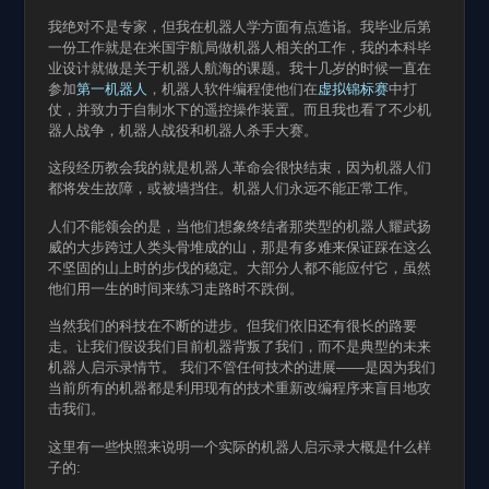
我绝对不是专家，但我在机器人学方面有点造诣。我毕业后第
一份工作就是在米国宇航局做机器人相关的工作，我的本科毕
业设计就做是关于机器人航海的课题。我十几岁的时候一直在
参加
第一机器人
，机器人软件编程使他们在
虚拟锦标赛
中打
仗，并致力于自制水下的遥控操作装置。而且我也看了不少机
器人战争，机器人战役和机器人杀手大赛。
这段经历教会我的就是机器人革命会很快结束，因为机器人们
都将发生故障，或被墙挡住。机器人们永远不能正常工作。
人们不能领会的是，当他们想象终结者那类型的机器人耀武扬
威的大步跨过人类头骨堆成的山，那是有多难来保证踩在这么
不坚固的山上时的步伐的稳定。大部分人都不能应付它，虽然
他们用一生的时间来练习走路时不跌倒。
当然我们的科技在不断的进步。但我们依旧还有很长的路要
走。让我们假设我们目前机器背叛了我们，而不是典型的未来
机器人启示录情节。 我们不管任何技术的进展——是因为我们
当前所有的机器都是利用现有的技术重新改编程序来盲目地攻
击我们。
这里有一些快照来说明一个实际的机器人启示录大概是什么样
子的: