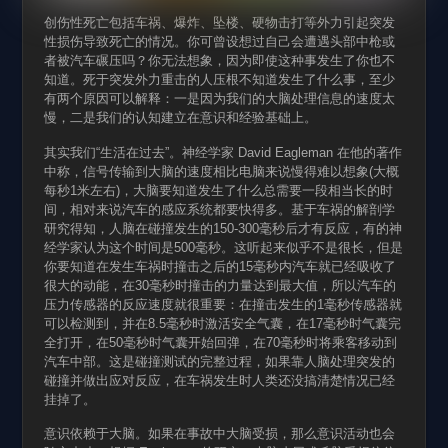
创伤性死亡包括车祸、爆炸、坠楼、硬物击打等外力引起突发
性损伤导致死亡的情况。你可曾设想过自己会遭遇头部中枪或
者被汽车碾压吗？你无法想象，因为即使这种事发生了你也不
知道。死于突发外力重击的人压根不知道发生了什么事，至少
有两个原因可以解释：一是因为我们的大脑处理信息的速度太
慢，二是我们的认知建立在意识和经验基础上。
其实我们“生活在过去”。神经学家 David Eagleman 在他的著作
中称，信号传输到大脑的速度相比电脑来说慢得难以想象(大概
每秒1米左右)，大脑要知道发生了什么总需要一段相当长的时
间，相对来说汽车的感应系统都要快得多。基于车祸的解剖学
研究得知，人脑在碰撞发生的150-300毫秒后才有反应，有的神
经学家认为这个时间是500毫秒。这听起来似乎不是很长，但是
你要知道在发生车祸时撞击之后的15毫秒内汽车就已经吸收了
很大的动能，在30毫秒时撞击的力量达到最大值，所以汽车的
压力传感器的反应速度就很重要：在撞击发生的1毫秒传感器就
可以检测到，并在8.5毫秒时激活安全气囊，在17毫秒时气囊完
全打开，在50毫秒时气囊开始回弹，在70毫秒时将乘客移动到
汽车中部。这是碰撞测试的完整过程，如果靠人脑处理突发的
碰撞并做出应对反应，在车祸发生时人类还没搞清楚情况已经
挂掉了。
意识依赖于大脑。如果在事故中大脑受损，那么意识活动也会