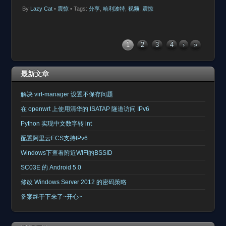
By
Lazy Cat
•
震惊
• Tags:
分享
,
哈利波特
,
视频
,
震惊
1
2
3
4
›
»
最新文章
解决 virt-manager 设置不保存问题
在 openwrt 上使用清华的 ISATAP 隧道访问 IPv6
Python 实现中文数字转 int
配置阿里云ECS支持IPv6
Windows下查看附近WIFI的BSSID
SC03E 的 Android 5.0
修改 Windows Server 2012 的密码策略
备案终于下来了~开心~