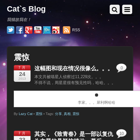
Cat`s Blog
我猫故我在！
RSS
震惊
这幅图和现在情况很像么。。。
7 月
0
24
本文共被喵星人侦察过11,229次。。。
2013
不得不说，周星星很有预见性吗，哈哈。。。
李家。。。犀利啊哈哈
By
Lazy Cat
•
震惊
• Tags:
分享
,
真相
,
震惊
其实，《致青春》是一部以复仇
7 月
10
23