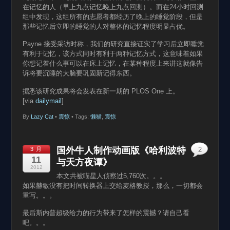
在记忆的人（早上九点记忆晚上九点回测）。而在24小时回测
组中发现，这组所有的志愿者都经历了晚上的睡觉阶段，但是
那些记忆后立即的睡觉的人对整体的记忆程度明显占优。
Payne 接受采访时称，我们的研究直接证实了学习后立即睡觉
有利于记忆，该方式同时有利于两种记忆方式，这意味着如果
你想记着什么事可以在床上记忆，在某种程度上来讲这就像告
诉将要沉睡的大脑要巩固新记得东西。
据悉该研究成果将会发表在新一期的 PLOS One 上。
[via
dailymail
]
By
Lazy Cat
•
震惊
• Tags:
懒猫
,
震惊
国外牛人制作动画版《哈利波特
3 月
2
11
与天方夜谭》
2012
本文共被喵星人侦察过5,760次。。。
如果赫敏没有把时间转换器上交给麦格教授，那么，一切都会
重写。。。
最后斯内普超级给力的行为带来了怎样的震撼？请自己看
吧。。。