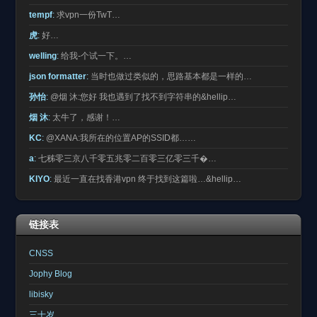
tempf
:
求vpn一份TwT…
虎
:
好…
welling
:
给我-个试一下。…
json formatter
:
当时也做过类似的，思路基本都是一样的…
孙怡
:
@烟 沐:您好 我也遇到了找不到字符串的&hellip…
烟 沐
:
太牛了，感谢！…
KC
:
@XANA:我所在的位置AP的SSID都……
a
:
七秭零三京八千零五兆零二百零三亿零三千�…
KIYO
:
最近一直在找香港vpn 终于找到这篇啦…&hellip…
链接表
CNSS
Jophy Blog
libisky
三十岁