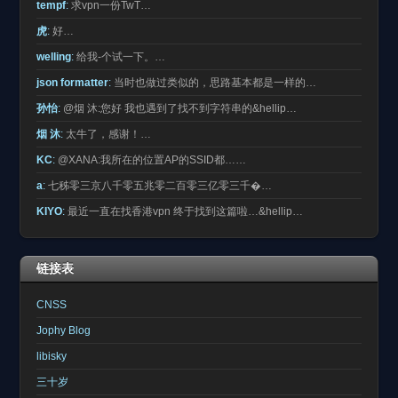
tempf
:
求vpn一份TwT…
虎
:
好…
welling
:
给我-个试一下。…
json formatter
:
当时也做过类似的，思路基本都是一样的…
孙怡
:
@烟 沐:您好 我也遇到了找不到字符串的&hellip…
烟 沐
:
太牛了，感谢！…
KC
:
@XANA:我所在的位置AP的SSID都……
a
:
七秭零三京八千零五兆零二百零三亿零三千�…
KIYO
:
最近一直在找香港vpn 终于找到这篇啦…&hellip…
链接表
CNSS
Jophy Blog
libisky
三十岁