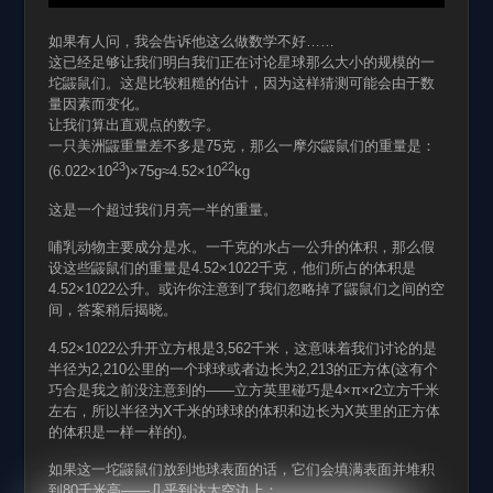
如果有人问，我会告诉他这么做数学不好……
这已经足够让我们明白我们正在讨论星球那么大小的规模的一
坨鼹鼠们。这是比较粗糙的估计，因为这样猜测可能会由于数
量因素而变化。
让我们算出直观点的数字。
一只美洲鼹重量差不多是75克，那么一摩尔鼹鼠们的重量是：
23
22
(6.022×10
)×75g≈4.52×10
kg
这是一个超过我们月亮一半的重量。
哺乳动物主要成分是水。一千克的水占一公升的体积，那么假
设这些鼹鼠们的重量是4.52×1022千克，他们所占的体积是
4.52×1022公升。或许你注意到了我们忽略掉了鼹鼠们之间的空
间，答案稍后揭晓。
4.52×1022公升开立方根是3,562千米，这意味着我们讨论的是
半径为2,210公里的一个球球或者边长为2,213的正方体(这有个
巧合是我之前没注意到的——立方英里碰巧是4×π×r2立方千米
左右，所以半径为X千米的球球的体积和边长为X英里的正方体
的体积是一样一样的)。
如果这一坨鼹鼠们放到地球表面的话，它们会填满表面并堆积
到80千米高——几乎到达太空边上：