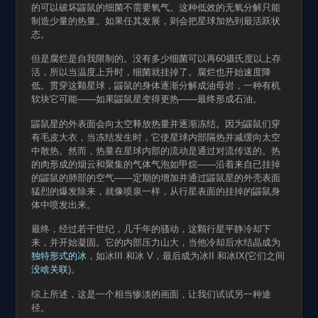
的可以破坏鼹鼠的细菌不需要氧气。这种低效的无氧分解只能
制造少量的热量。如果任其发展，则会把星球加热到最活跃状
态。
但是腐烂是自我限制的。没有多少细菌可以再60摄氏度以上存
活，所以当温度上升时，细菌就挂掉了。腐烂也开始速度降
低。贯穿这颗星球，鼹鼠的身体逐渐分解成油母岩，一种有机
软块它可能——如果鼹鼠星变得更热——最终形成石油。
鼹鼠星的外表面会向太空释放热量并逐渐冻结。因为鼹鼠们穿
有毛皮大衣，当冻结发生时，它使星球内部隔热并减缓向太空
中散热。然而，热量在星球内部的流动是通过对流传送的。热
的肉形成的烟云和聚集的气体气泡如甲烷——沿着来自已挂掉
的鼹鼠的肺部的空气——定期的增加并通过鼹鼠星的外壳表面
猛烈的爆发除来，就像喷泉一样，从行星表面的挂掉的鼹鼠身
体中喷发出来。
最终，经过若干世纪，几千年的骚动，这颗行星平静冷却下
来，并开始凝固。它的内部压力山大，当他冷却后水结晶成为
独特形式的冰
，如冰III 和冰 V，最后成为冰II 和冰IX(它们之间
没啥关联
)。
综上所述，这是一个相当惨淡的画面，让我们试试另一种途
径。