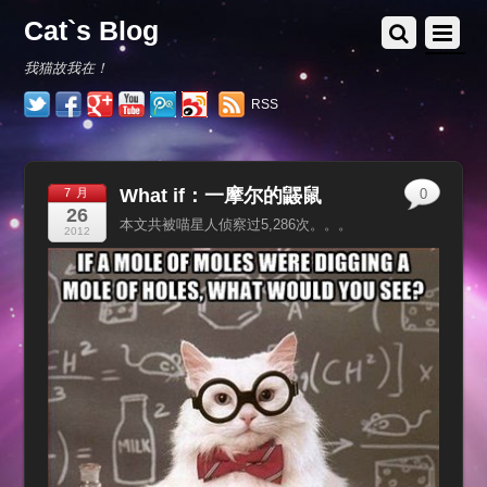
Cat`s Blog
我猫故我在！
RSS
What if：一摩尔的鼹鼠
7 月
0
26
本文共被喵星人侦察过5,286次。。。
2012