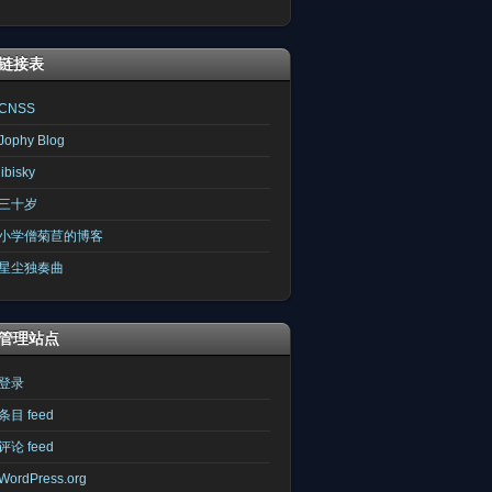
链接表
CNSS
Jophy Blog
libisky
三十岁
小学僧菊苣的博客
星尘独奏曲
管理站点
登录
条目 feed
评论 feed
WordPress.org