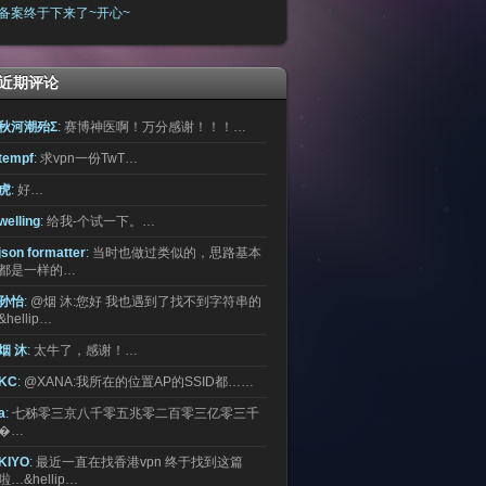
备案终于下来了~开心~
近期评论
秋河潮殆Σ
:
赛博神医啊！万分感谢！！！…
tempf
:
求vpn一份TwT…
虎
:
好…
welling
:
给我-个试一下。…
json formatter
:
当时也做过类似的，思路基本
都是一样的…
孙怡
:
@烟 沐:您好 我也遇到了找不到字符串的
&hellip…
烟 沐
:
太牛了，感谢！…
KC
:
@XANA:我所在的位置AP的SSID都……
a
:
七秭零三京八千零五兆零二百零三亿零三千
�…
KIYO
:
最近一直在找香港vpn 终于找到这篇
啦…&hellip…