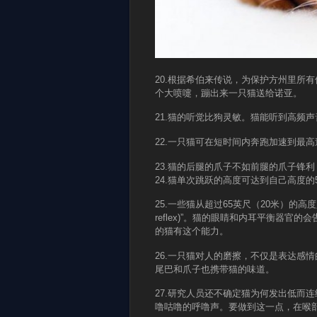
20.根据希伯来传说，为保护方州里所
个大喷嚏，蹦出来一只猫送给诺亚。
21.猫的听觉比狗灵敏。猫能听到高频
22.一只猫可在短时间内奔跑加速到最高
23.猫的后腿的爪子不如前腿的爪子锋
24.猫单次跳跃的高度可达到自己高度的
25.一些猫从超过65英尺（20米）的高度
reflex)”。猫的眼睛和内耳平衡器
的猫有这个能力。
26.一只猫对人的磨擦，不仅是表达感
尾巴和爪子也携带猫的味道。
27.研究人员还不确定猫为何发出低而
噜咕噜的呼噜声。要做到这一点，在喉部