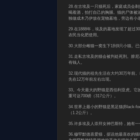
28.在古埃及一只猫死后，家庭成员会
喝着酒，拍打自己的胸脯。猫的尸体被
独做成木乃伊放在宠物墓地，旁边有小
29.在1888年，埃及的墓地发现了超
农民当化肥使用。
30.大部分雌猫一窝生下1到9只小猫。
31.走私古埃及的猫会被判处死刑。腓
有钱人。
32.现代猫的祖先生活在大约30万年前。科
先在12万年前左右出现。
33。今天最大的野猫是西伯利亚虎。它
重可达700磅（317公斤）。
34.世界上最小的野猫是黑足猫(Black-f
（1.2公斤）。
35.许多埃及人崇拜女神巴斯特，她有
36.穆罕默德喜爱猫，据说他最喜欢的猫