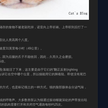
有储存的食物不被老鼠吃掉，诺亚向上帝祈祷。上帝听到后打了一
声音比人类高两个八度。
速度31英里每小时（49公里）。
利，因为后腿的爪子不能收回，因此，久而久之会磨损。
5倍。
坠落能活了下来，这主要是由于它们的“翻正反射(righting
官的会告诉它在空中哪个位置，所以猫能用它的脚着陆。即使没有尾巴
情的方式，也是标记领土的一种方式。猫的脸部腺体会分泌气味，
连续的呼噜声。大多数兽医认为猫通过振动喉咙深处的声带发出咕
的肌肉需要打开和关闭空气通路每秒约25次。