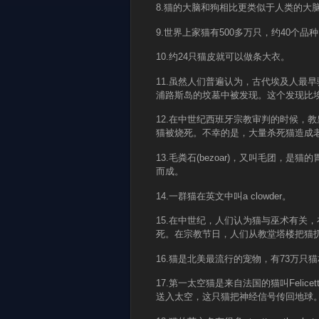
8.猫的大脑和狗相比更类似于人类的大
9.世界上家猫有500多万只，约40个品
10.约24只猫皮就可以做条大衣。
11.虽然人们普遍认为，古代埃及人最
浦路斯岛的坟墓中被发现。这个发现比埃
12.在中世纪西班牙宗教审判的时候，教皇英
猫被烧死。不幸的是，大量杀死猫造成
13.毛粪石(bezoar)，又叫毛团
而成。
14.一群猫在英文中叫a clowder。
15.在中世纪，人们认为猫与巫术有关
死。在宗教节日，人们从教堂塔楼把猫
16.猫是北美最流行的宠物，有73万只
17.第一太空猫是来自法国的猫叫Felicet
送入太空，这只猫把神经信号传回地球