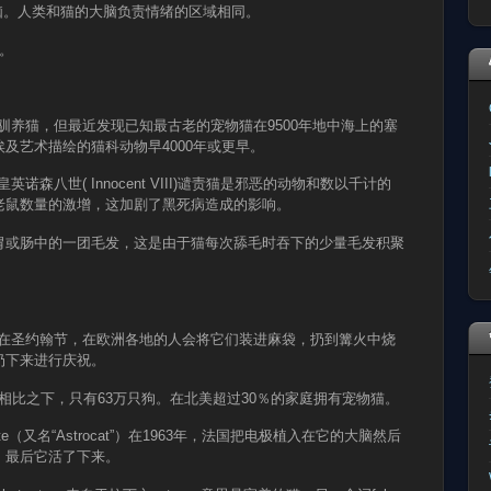
脑。人类和猫的大脑负责情绪的区域相同。
种。
早驯养猫，但最近发现
已知最古老的宠物猫在9500年地中海上的塞
及艺术描绘的猫科动物早4000年或更早。
诺森八世( Innocent VIII)谴责猫是邪恶的动物和数以千计的
老鼠数量的激增，这加剧了黑死病造成的影响。
，是猫的胃或肠中的一团毛发，这是由于猫每次舔毛时吞下的少量毛发积聚
，在圣约翰节，在欧洲各地的人会将它们装进麻袋，扔到篝火中烧
扔下来进行庆祝。
猫相比之下，只有63万只狗。在北美超过30％的家庭拥有宠物猫。
te（又名“Astrocat”）在1963年，法国把电极植入在它的大脑然后
。最后它活了下来。