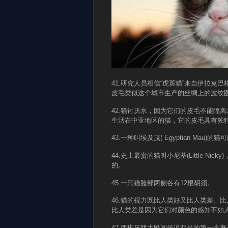
41.研究人员相信“虎斑猫”来自伊拉克巴
皮毛类似这个城市生产的丝绸上的波纹
42.猫讨厌水，因为它们的皮毛不能隔离水
生活在中亚地区的猫，它的皮毛具有独
43.一种叫埃及茂( Egyptian Ma
44.史上最贵的猫叫小尼基(Little N
的。
45.一只猫脸部两侧各有12根胡须。
46.猫的视力既比人类好又比人类差。
比人类差是因为它们对颜色的感知不如
47.西班牙犹太民间传说亚当的第一个