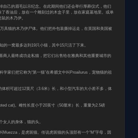
剃掉自己的眉毛以示纪念。在此期间他们还会举行厚葬仪式，他们
涂了香油后，放在一个雕刻过的木盒子里，放在家庭墓地里。或单
老鼠的木乃伊。
过30万具猫的木乃伊尸体。他们把外包装撕掉运走，在英国和美国被
已知的一窝最多达到19只小猫，其中15只活了下来。
尼基商人最终成功走私猫，把它们出售给在雅典和其他重要城市的
学家们把它称为“第一猫”在希腊文中叫Proailurus，宠物猫的祖
的体积可超过12英尺（3.6米）长，和小型汽车的大小差不多，体
ooted cat)。雌性长度小于20英寸（50厘米）长，重量为2.5磅
一个女人的身体，猫的头。
叫Muezza，是虎斑猫。传说虎斑猫的头顶部有一个“M”字母，因