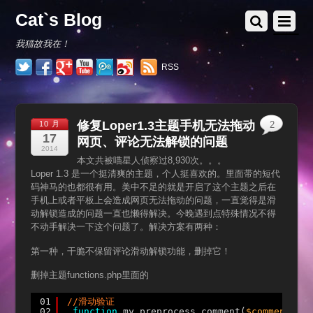
Cat`s Blog
我猫故我在！
RSS
修复Loper1.3主题手机无法拖动
10 月
2
17
网页、评论无法解锁的问题
2014
本文共被喵星人侦察过8,930次。。。
Loper 1.3 是一个挺清爽的主题，个人挺喜欢的。里面带的短代
码神马的也都很有用。美中不足的就是开启了这个主题之后在
手机上或者平板上会造成网页无法拖动的问题，一直觉得是滑
动解锁造成的问题一直也懒得解决。今晚遇到点特殊情况不得
不动手解决一下这个问题了。解决方案有两种：
第一种，干脆不保留评论滑动解锁功能，删掉它！
删掉主题functions.php里面的
01
//滑动验证
02
function
my_preprocess_comment(
$comment
) {