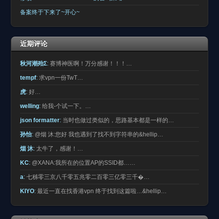
备案终于下来了~开心~
近期评论
秋河潮殆Σ
:
赛博神医啊！万分感谢！！！…
tempf
:
求vpn一份TwT…
虎
:
好…
welling
:
给我-个试一下。…
json formatter
:
当时也做过类似的，思路基本都是一样的…
孙怡
:
@烟 沐:您好 我也遇到了找不到字符串的&hellip…
烟 沐
:
太牛了，感谢！…
KC
:
@XANA:我所在的位置AP的SSID都……
a
:
七秭零三京八千零五兆零二百零三亿零三千�…
KIYO
:
最近一直在找香港vpn 终于找到这篇啦…&hellip…