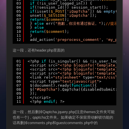
03
if
(!is_user_logged_in()) {
04
if
(!session_id()) session_start();
05
if
(isset(
$_POST
[
'iQapTcha'
]) && 
empty
(
$_POS
06
unset(
$_SESSION
[
'iQaptcha'
]);
07
return
(
$comment
);
08
} 
else
err(
"抱歉，你没有通过验证。"
);
//提示语自
09
} 
else
10
return
(
$comment
);
11
}
12
add_action(
'preprocess_comment'
, 
'my_prepro
这一段，还有header.php里面的
01
<?php 
if
(is_singular() && !is_user_logged_i
02
<script src=
"<?php bloginfo('template_url')
03
<script src=
"<?php bloginfo('template_url')
04
<script src=
"<?php bloginfo('template_url')
05
<link rel=
"stylesheet"
type=
"text/css"
medi
06
<script type=
"text/javascript"
>
07
$(document).ready(
function
(){
08
$(
"#QapTcha"
).QapTcha({disabledSubmit:true}
09
});
10
</script>
11
<?php 
endif
; ?>
这一段，然后删掉Qaptcha.jquery.php(注意themes文件夹可能
也有一个)，qaptcha文件夹。如果确定不保留滑动解锁功能的
话再删掉comments.php和guestcomments.php中的