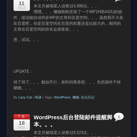
11
本文共被喵星人侦察过4,896次。。。
2012
嘿嘿。。。懒猫刚刚安装了一个WP2HIBAIDU的插
件，据说能自动同步WP的文章到百度空间。。。虽然我不大喜
欢百度吧，但是百度空间在百度的权重还是比较大的，相同的
文章在百度空间的排名会很靠前。。。
恩，试试。。。
UPDATE：
得了得了。。。貌似不行，有时间再弄把。。。先把插件干掉
嗯嗯。。。
By
Lazy Cat
•
闲谈
• Tags:
WordPress
,
懒猫
,
站点日记
WordPress后台登陆邮件提醒脚
7 月
6
18
本。。。
2011
本文共被喵星人侦察过8,523次。。。