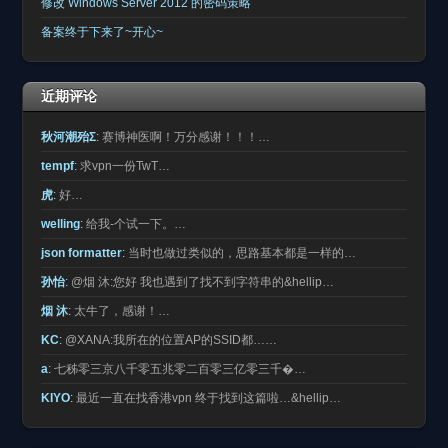
修改 Windows Server 2012 的密码策略
备案终于下来了~开心~
近期评论
秋河潮殆Σ
:
赛博神医啊！万分感谢！！！…
tempf
:
求vpn一份TwT…
虎
:
好…
welling
:
给我-个试一下。…
json formatter
:
当时也做过类似的，思路基本都是一样的…
孙怡
:
@烟 沐:您好 我也遇到了找不到字符串的&hellip…
烟 沐
:
太牛了，感谢！…
KC
:
@XANA:我所在的位置AP的SSID都……
a
:
七秭零三京八千零五兆零二百零三亿零三千�…
KIYO
:
最近一直在找香港vpn 终于找到这篇啦…&hellip…