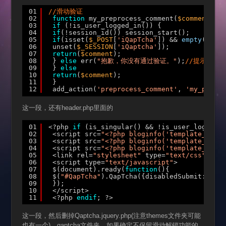
01
//滑动验证
02
function
my_preprocess_comment(
$comment
) {
03
if
(!is_user_logged_in()) {
04
if
(!session_id()) session_start();
05
if
(isset(
$_POST
[
'iQapTcha'
]) && 
empty
(
$_POS
06
unset(
$_SESSION
[
'iQaptcha'
]);
07
return
(
$comment
);
08
} 
else
err(
"抱歉，你没有通过验证。"
);
//提示语自
09
} 
else
10
return
(
$comment
);
11
}
12
add_action(
'preprocess_comment'
, 
'my_prepro
这一段，还有header.php里面的
01
<?php 
if
(is_singular() && !is_user_logged_i
02
<script src=
"<?php bloginfo('template_url')
03
<script src=
"<?php bloginfo('template_url')
04
<script src=
"<?php bloginfo('template_url')
05
<link rel=
"stylesheet"
type=
"text/css"
medi
06
<script type=
"text/javascript"
>
07
$(document).ready(
function
(){
08
$(
"#QapTcha"
).QapTcha({disabledSubmit:true}
09
});
10
</script>
11
<?php 
endif
; ?>
这一段，然后删掉Qaptcha.jquery.php(注意themes文件夹可能
也有一个)，qaptcha文件夹。如果确定不保留滑动解锁功能的