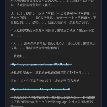
别人用的话看着英文会不会头大啊。。。所以懒猫一咬牙一跺
脚，决定把这玩意儿给汉化下。。。
说干就干，抄家伙，编辑PHP的代码当然要用Uedit32的啦，不
然会出问题。。。400多行代码，懒猫一句一句自己翻译的，那
是相当的。。。是吧。。。但是无论如何，总算是弄完了。
个人觉得好东西不能独享啊是吧，懒猫决定把这个东西分享出
来。。。
PS。。。服务条款和常见问题又臭又长，还没人看，懒猫就没
汉化。。。懒猫当然能偷懒就偷懒了。。。
下载地址。。。
http://lazycat.qjwm.com/down_1000856.html
转载请注明出处！源码站转载请保留里面的TXT文件。。。
还有 这个并不是完整的程序，请自行到官方网站
http://codefuture.co.uk/projects/imagehost/
下载最新的1.4.2版本的文件，放到自己的服务器后，将懒猫提
供下载的压缩包的两个文件放到/language 文件夹里面就可以
了。。。