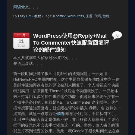
阅读全文。。。
By
Lazy Cat
•
教程
• Tags:
iTheme2
,
WordPress
,
主题
,
代码
,
教程
WordPress使用@Reply+Mail
11 月
0
11
To Commenter快速配置回复评
2012
论的邮件通知
本文共被喵星人侦察过35,817次。。。
先说点废话。。。
前一段时间折腾了很久回复邮件的通知问题，一开始用
HotNewsPRO主题的时候，这个主题自带很多功能其中之一便
是邮件通知评论者他的评论被别人回复了。个人感觉这个功能
特别实用，后来换用iTheme2以后这个功能就没了。一开始本
来不打算用太多的插件来弄这个功能，但是后来发现至少有一
个插件是必须的，那就是Mail To Commenter 这个插件。这个
插件想要通知回复者，就必须在评论中插入 @用户名 这样的一
点东西。就这一点东西让
懒猫
纠结很长时间，不知从何下手。
让用户手动输入肯定是体验不好，并且很多人就算看到了评论
框下的提示也不会去手动添加这一行的。另外，输入错了的话
就是打不到想要的效果。为此，我Google了很长时间怎么在点