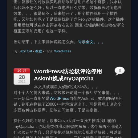
击回复按钮的时候就实现自动添加@用户名这个链接，我承认
我代码不怎么好，所以一直也没什么结果。鼓捣很长时间也没
效果。。。很是郁闷，后来想开了，用个插件就用一个插件
吧，又能如何呢？于是我便找到了@Reply这款插件。这个插件
启用后就可以在点击评论者右边的 回复 按钮的时候自动在评论
框里面添加@用户名这一字样。
废话结束，下面来具体说说怎么弄。
阅读全文。。。
By
Lazy Cat
•
教程
• Tags:
WordPress
WordPress防垃圾评论停用
10 月
0
28
Askmit换成myQaptcha
2012
本文共被喵星人侦察过4,845次。。。
对于个人的博客来说，防垃圾评论是一个很纠结的事情。。。
一开始我一直用的是
WordPress
自带的Askmit，效果的确很不
错，到现在拦截了20000++的垃圾评论了。可是看网上说这个
东西各种占数据库、影响访问速度，于是决定换。
换什么好呢？哈哈，原来Clove大叔一直强力推荐我用他的
myQaptcha，也就是类似滑动解锁的东东，这个东西不用输入
什么验证的内容，只需要拖动鼠标就能实现滑动解锁，可以邮