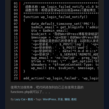
01
/*******************************************
02
函数名称：wp_login_failed_notify v1.0 by DH.h
03
函数作用：有错误登录wp后台就会email通知博主
04
********************************************
05
function wp_login_failed_notify()
06
{
07
date_default_timezone_set('PRC');
08
$admin_email = get_bloginfo ('admin_emai
09
$to = $admin_email;
10
$subject = '你的WordPress博客登录错误警告';
11
$message = '<p>你好！你的WordPress博客(' . 
12
'<p>请确定是您自己的登录失误，以防别人攻击！登录信
13
'<p>登录名：' . $_POST['log'] . '<p>' .
14
'<p>登录密码：' . $_POST['pwd'] .  '<p>' 
15
'<p>登录时间：' . date("Y-m-d H:i:s") .  '
16
'<p>登录IP：' . $_SERVER['REMOTE_ADDR'] .
17
$wp_email = 'no-reply@' . preg_replace('
18
$from = "From: \"" . get_option('blognam
19
$headers = "$from\nContent-Type: text/ht
20
wp_mail( $to, $subject, $message, $heade
21
}
22
23
add_action('wp_login_failed', 'wp_login_fail
使用方法很简单，吧代码添加到自己正在使用主题的
functions.php就可以了。。。
By
Lazy Cat
•
教程
• Tags:
WordPress
,
开发
,
懒猫
,
教程