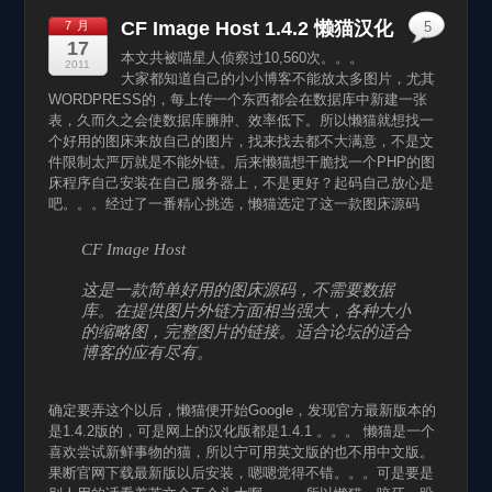
CF Image Host 1.4.2 懒猫汉化
7 月
5
17
本文共被喵星人侦察过10,560次。。。
2011
大家都知道自己的小小博客不能放太多图片，尤其
WORDPRESS的，每上传一个东西都会在数据库中新建一张
表，久而久之会使数据库臃肿、效率低下。所以懒猫就想找一
个好用的图床来放自己的图片，找来找去都不大满意，不是文
件限制太严厉就是不能外链。后来懒猫想干脆找一个PHP的图
床程序自己安装在自己服务器上，不是更好？起码自己放心是
吧。。。经过了一番精心挑选，懒猫选定了这一款图床源码
CF Image Host
这是一款简单好用的图床源码，不需要数据
库。在提供图片外链方面相当强大，各种大小
的缩略图，完整图片的链接。适合论坛的适合
博客的应有尽有。
确定要弄这个以后，懒猫便开始Google，发现官方最新版本的
是1.4.2版的，可是网上的汉化版都是1.4.1 。。。 懒猫是一个
喜欢尝试新鲜事物的猫，所以宁可用英文版的也不用中文版。
果断官网下载最新版以后安装，嗯嗯觉得不错。。。可是要是