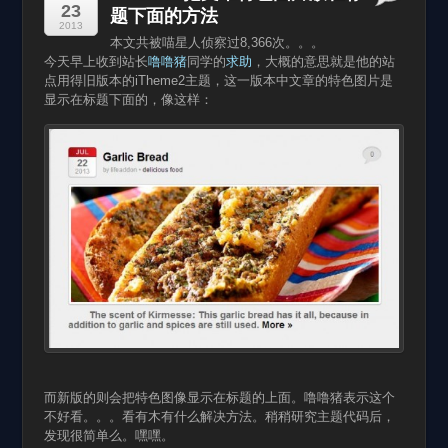
23
题下面的方法
2013
本文共被喵星人侦察过8,366次。。。
今天早上收到站长
噜噜猪
同学的
求助
，大概的意思就是他的站
点用得旧版本的iTheme2主题，这一版本中文章的特色图片是
显示在标题下面的，像这样：
而新版的则会把特色图像显示在标题的上面。噜噜猪表示这个
不好看。。。看有木有什么解决方法。稍稍研究主题代码后，
发现很简单么。嘿嘿。