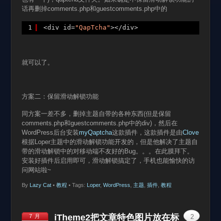
话再删掉comments.php和guestcomments.php中的
1
<div id=
"QapTcha"
></div>
就可以了。
方案二：保留滑动解锁功能
同方案一差不多，删掉主题自带的各种东西(但是保留
comments.php和guestcomments.php中的div)，然后在
WordPress后台安装
myQaptcha
这款插件，这款插件是由
Clove
根据Loper主题中的滑动解锁功能开发的，但是他解决了主题自
带的滑动解锁中的对移动端不友好的Bug。。。在此膜拜下。
安装好插件后启用即可，滑动解锁搞定了，手机也能愉快的访
问网站啦~
By
Lazy Cat
•
教程
• Tags:
Loper
,
WordPress
,
主题
,
插件
,
教程
iTheme2把文章特色图片放在标
7 月
2