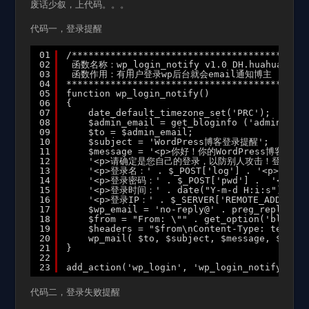
废话少叙，上代码。。。
代码一，登录提醒
01
/*******************************************
02
函数名称：wp_login_notify v1.0 DH.huahua.
03
函数作用：有用户登录wp后台就会email通知博主
04
********************************************
05
function wp_login_notify()
06
{
07
date_default_timezone_set('PRC');
08
$admin_email = get_bloginfo ('admin_emai
09
$to = $admin_email;
10
$subject = 'WordPress博客登录提醒';
11
$message = '<p>你好！你的WordPress博客(' . 
12
'<p>请确定是您自己的登录，以防别人攻击！登录信息如
13
'<p>登录名：' . $_POST['log'] . '<p>' .
14
'<p>登录密码：' . $_POST['pwd'] .  '<p>' 
15
'<p>登录时间：' . date("Y-m-d H:i:s") .  '
16
'<p>登录IP：' . $_SERVER['REMOTE_ADDR'] .
17
$wp_email = 'no-reply@' . preg_replace('
18
$from = "From: \"" . get_option('blognam
19
$headers = "$from\nContent-Type: text/ht
20
wp_mail( $to, $subject, $message, $heade
21
}
22
23
add_action('wp_login', 'wp_login_notify');
代码二，登录失败提醒