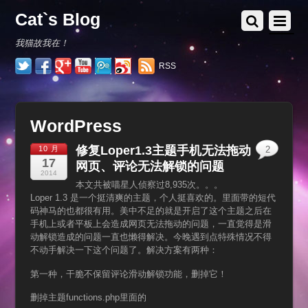
Cat`s Blog
我猫故我在！
RSS
WordPress
修复Loper1.3主题手机无法拖动
10 月
2
17
网页、评论无法解锁的问题
2014
本文共被喵星人侦察过8,935次。。。
Loper 1.3 是一个挺清爽的主题，个人挺喜欢的。里面带的短代
码神马的也都很有用。美中不足的就是开启了这个主题之后在
手机上或者平板上会造成网页无法拖动的问题，一直觉得是滑
动解锁造成的问题一直也懒得解决。今晚遇到点特殊情况不得
不动手解决一下这个问题了。解决方案有两种：
第一种，干脆不保留评论滑动解锁功能，删掉它！
删掉主题functions.php里面的