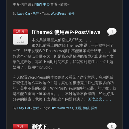
更多信息请到
插件主页
查看~喵啦~
By
Lazy Cat
•
教程
• Tags:
WordPress
,
插件
iTheme2 使用WP-PostViews
10 月
1
7
本文共被喵星人侦察过8,075次。。。
2012
很久以前看上的这款iTheme2主题，一开始换用了
一下，结果发现WP-PostViews插件不能显示点击结果。。。虽
然这个小站点击量不大，但是我还是希望能够显示出来每个文
章的点击数。再加上当时时间不多，我就暂时把iTheme2主题
禁用了，换用得iStudio。
今天配置WordPress的时候突然又看见了这个主题，启用以后
发现还是这么喜欢这个主题，真心的很漂亮并且也有很多的功
能。美中不足的还是：WP-PostViews插件能安装，能计数，就
是不能在页面上显示结果。。。不过这难不倒懒猫，经过好几
分钟的摸索，我终于成功把这个问题解决了。
阅读全文。。。
By
Lazy Cat
•
教程
• Tags:
DIY
,
WordPress
,
主题
,
懒猫
,
插件
测试下。。。
3 月
0