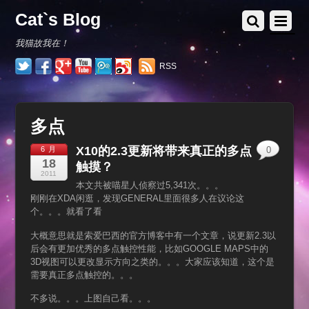
Cat`s Blog
我猫故我在！
RSS
多点
X10的2.3更新将带来真正的多点
6 月
0
18
触摸？
2011
本文共被喵星人侦察过5,341次。。。
刚刚在XDA闲逛，发现GENERAL里面很多人在议论这
个。。。就看了看
大概意思就是索爱巴西的官方博客中有一个文章，说更新2.3以
后会有更加优秀的多点触控性能，比如GOOGLE MAPS中的
3D视图可以更改显示方向之类的。。。大家应该知道，这个是
需要真正多点触控的。。。
不多说。。。上图自己看。。。