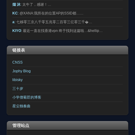
烟 沐
:
太牛了，感谢！…
KC
:
@XANA:我所在的位置AP的SSID都……
a
:
七秭零三京八千零五兆零二百零三亿零三千�…
KIYO
:
最近一直在找香港vpn 终于找到这篇啦…&hellip…
链接表
CNSS
Jophy Blog
libisky
三十岁
小学僧菊苣的博客
星尘独奏曲
管理站点