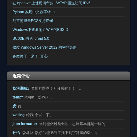
在 openwrt 上使用清华的 ISATAP 隧道访问 IPv6
Python 实现中文数字转 int
配置阿里云ECS支持IPv6
Windows下查看附近WIFI的BSSID
SC03E 的 Android 5.0
修改 Windows Server 2012 的密码策略
备案终于下来了~开心~
近期评论
秋河潮殆Σ
:
赛博神医啊！万分感谢！！！…
tempf
:
求vpn一份TwT…
虎
:
好…
welling
:
给我-个试一下。…
json formatter
:
当时也做过类似的，思路基本都是一样的…
孙怡
:
@烟 沐:您好 我也遇到了找不到字符串的&hellip…