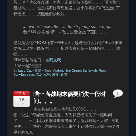
额，说了这么多废话，大家一定很期待下载吧。。。话说我也
很期待。。。但是很不好意思地说，这个倒霉的FXP没放出下
载链接。。。按照他们的说法
we will release after we finish fixing some bugs
我们将会在修复一些BUG后放出下载。。。
也就是说这个ROM还有一些BUG，起码他们认为这个BUG很重
要所以现在不能发布。。。所以大家和我一起耐心吧。。。嘿
嘿。。。
XDA原帖传送门：
点我点我！！！
大家一起跟进哦！
By
Lazy Cat
•
开发
• Tags:
Android
,
Ice Cream Sandwich
,
Rom
,
SonyEricsson
,
X10
,
XDA
,
懒猫
,
新闻
喵~~备战期末偶要消失一段时
12 月
0
18
间。。。
2011
本文共被喵星人侦察过5,060次。。。
额，说这个话貌似有点儿晚，因为我已经消失了一段时间
了。。。不过因为要准备期末考试了，所以时间不大够，暂时
消失。。。放心，寒假和我会回来的！到时候给大家带来更多
更好的东东~~