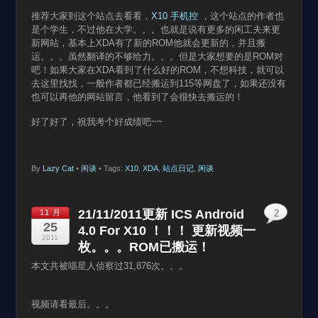
推荐大家到这个站点去看看，
X10 手机控
，这个站点的作者也
是个学生，不过他在大学。。。也就是说有更多的闲工夫来更
新网站，基本上XDA有了新的ROM他就会更新的，并且搬
运。。。虽然翻译的不够给力。。。但是大家想要的是ROM对
吧！如果大家在XDA看到了什么好的ROM，不想科技，就可以
去这里找找，一般作者都已经搬运到115等网盘了，如果还没有
也可以再他的网站留言，他看到了会很快去搬运的！
好了好了，祝我考个好成绩吧~~
By
Lazy Cat
•
闲谈
• Tags:
X10
,
XDA
,
站点日记
,
闲谈
21/11/2011更新 ICS Android
11 月
2
25
4.0 For X10 ！！！ 更新视频一
2011
枚。。。ROM已搬运！
本文共被喵星人侦察过31,876次。。。
视频请看最后。。。