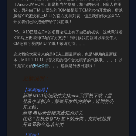
于Android的ROM，那是相当的华丽，相当的好用，N多人在用
它，另外由于MIUI团队的ROM都是基于CM的rom开发的，所以
虽然X10还没有上MIUI的官方支持列表，但是我们伟大的XDA
开发者们已经把他带给了我们哦！
PS…X10已经在CM的项目论坛上有了自己的板块，这就意味着
X10马上要得到CM的官方支持！到时候我们就可以享受伟大
CM还有可爱的MIUI了哦！敬请期待。。。
这次我给大家带来的是XDA上面最新的，也是MIUI的最新版
本，MIUI 1.11.11（话说真的很符合光棍节的气氛哦。。。）以
下是官方的
升级公告
。。。也就是升级日志啦！
更新说明：
【本周推荐】
新增 MIUI论坛附件支持push到手机下载（需
登录小米帐户，荣誉开发组内测中，近期将公
开上线）
新增 电话录音结束通知的开关
优化 “装机必备”标签下的分类，支持收起展
开查看和全选该分类
【系统】