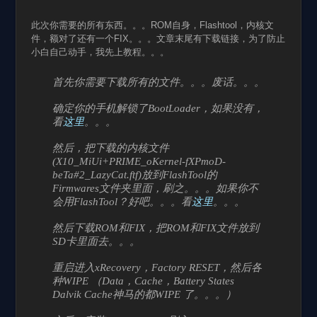
此次你需要的所有东西。。。ROM自身，Flashtool，内核文
件，额对了还有一个FIX。。。文章末尾有下载链接，为了防止
小白自己动手，我先上教程。。。
首先你需要下载所有的文件。。。废话。。。
确定你的手机解锁了BootLoader，如果没有，
看
这里
。。。
然后，把下载的内核文件
(X10_MiUi+PRIME_oKernel-fXPmoD-
beTa#2_LazyCat.ftf)放到FlashTool的
Firmwares文件夹里面，刷之。。。如果你不
会用FlashTool？好吧。。。看
这里
。。。
然后下载ROM和FIX，把ROM和FIX文件放到
SD卡里面去。。。
重启进入xRecovery，Factory RESET，然后各
种WIPE （Data，Cache，Battery States
Dalvik Cache神马的都WIPE 了。。。）