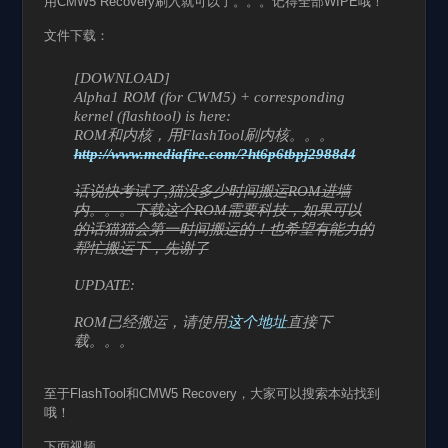
用CMW5 Recovery刷入就可以了。。。记得全部WIPE哦！
文件下载：
[DOWNLOAD]
Alpha1 ROM (for CWM5) + corresponding
kernel (flashtool) is here:
ROM和内核，用FlashTool刷内核。。。
http://www.mediafire.com/?ht6p6tbpj2988d4
话说快考试了,猫没多少时间搬运ROM进墙
内。。。下载这个ROM需要科技，如果可以
的话猫猫会第一时间搬运的！也希望有能力的
帮忙搬运下，先谢了
UPDATE:
ROM已经搬运，请使用
这个地址
直接下
载。。。
至于FlashTool和CMW5 Recovery，大家可以搜索本站找到
哦！
下面视频。。。