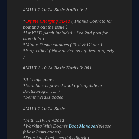
#MIUI 1.10.14 Basic Hotfix V 2
*
Offline Charging Fixed
( Thanks Cobrato for
pointing out the issue )
*Link2SD patch included ( See 2nd post for
more info )
*Minor Theme changes ( Text & Dialer )
*Prop edited ( Now device recognized properly
)
#MIUI 1.10.14 Basic Hotfix V 001
*All Lags gone .
*Boot time improved a lot ( plz update to
Bootmanager 1.3 )
*Some tweaks added
#MIUI 1.10.14 Basic
*Miui 1.10.14 Added
*Working With Doom’s
Boot Manager
(please
follow Instructions)
*Data bug fixed ( need feedback )