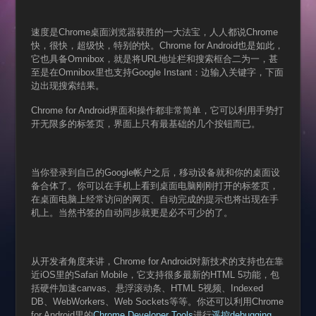
速度是Chrome桌面浏览器获胜的一大法宝，人人都说Chrome
快，很快，超级快，特别的快。Chrome for Android也是如此，
它也具备Omnibox，就是将URL地址栏和搜索框合二为一，甚
至是在Omnibox里也支持Google Instant：边输入关键字，下面
边出现搜索结果。
Chrome for Android界面和操作都非常简单，它可以利用手势打
开无限多的标签页，界面上只有最基础的几个按钮而已。
当你登录到自己的Google帐户之后，移动设备就和你的桌面设
备合体了。你可以在手机上看到桌面电脑刚刚打开的标签页，
在桌面电脑上经常访问的网页、自动完成的提示也将出现在手
机上。当然书签的自动同步就更是必不可少的了。
从开发者角度来讲，Chrome for Android对新技术的支持也在靠
近iOS里的Safari Mobile，它支持很多最新的HTML 5功能，包
括硬件加速canvas、悬浮滚动条、HTML 5视频、Indexed
DB、WebWorkers、Web Sockets等等。你还可以利用Chrome
for Android里的
Chrome Developer Tools
进行
遥控debugging
。