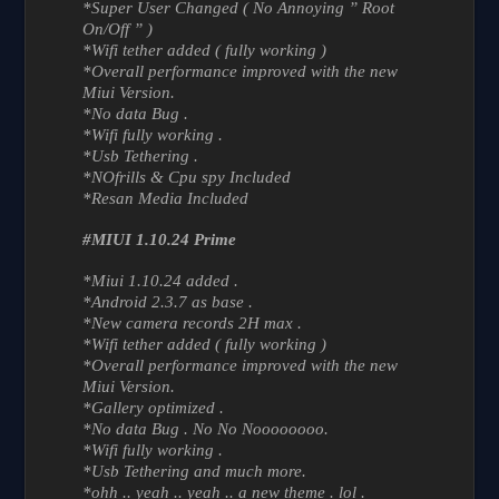
*Super User Changed ( No Annoying ” Root
On/Off ” )
*Wifi tether added ( fully working )
*Overall performance improved with the new
Miui Version.
*No data Bug .
*Wifi fully working .
*Usb Tethering .
*NOfrills & Cpu spy Included
*Resan Media Included
#MIUI 1.10.24 Prime
*Miui 1.10.24 added .
*Android 2.3.7 as base .
*New camera records 2H max .
*Wifi tether added ( fully working )
*Overall performance improved with the new
Miui Version.
*Gallery optimized .
*No data Bug . No No Noooooooo.
*Wifi fully working .
*Usb Tethering and much more.
*ohh .. yeah .. yeah .. a new theme . lol .