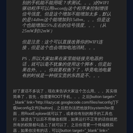
别的手机能不能用呢？求测试。。。)的WIFI
驱动程序可以用iwconfg这个程序来控制增强
信号强度。但是这个增加不能增加太多，默认
的是14dbm这个能增加到15dbm。。。但是这
个也能增加25%左右的信号强度。。。（从
25mW到32mW）
但是注意：这个可以直接改善你的WIFI连
接，但是这个也会增加电池消耗。。。
PS，所以大家如果在家里能链接充电器的
话，就可以毫不犹豫的使用这个脚本，但是如
果在外。。。你就要权衡下了，毕竟电池电量
有的时候是一种很宝贵的东西是不。。。
好了废话不多说了，现在来告诉大家这个怎么用。。。其实很
简单了，首先，你需要ROOT手机。。。之后[button target=”
_blank” link=”http://ilazycat.googlecode.com/files/iwconfig”]下
载iwconfig文件[/button]，之后想办法把他放到system/bin里
面，用RootExplorer就可以了，或者你有别的顺手的工具也
行，放进去了以后不用修改权限，如果运行不正常的话你就把
所有的权限都勾选上了就可以了。之后你需要一个终端模拟
器，如果你没有的话，可以[button target=”_blank” link=”