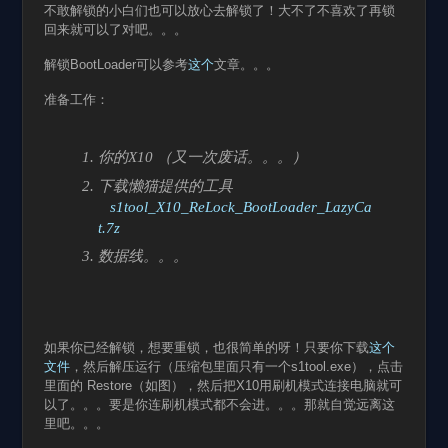
不敢解锁的小白们也可以放心去解锁了！大不了不喜欢了再锁
回来就可以了对吧。。。
解锁BootLoader可以参考
这个
文章。。。
准备工作：
你的X10 （又一次废话。。。）
下载懒猫提供的工具
s1tool_X10_ReLock_BootLoader_LazyCa
t.7z
数据线。。。
如果你已经解锁，想要重锁，也很简单的呀！只要你下载
这个
文件
，然后解压运行（压缩包里面只有一个s1tool.exe），点击
里面的 Restore（如图），然后把X10用刷机模式连接电脑就可
以了。。。要是你连刷机模式都不会进。。。那就自觉远离这
里吧。。。