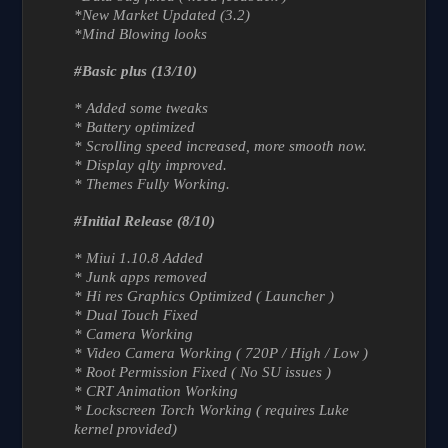
*New Market Updated (3.2)
*Mind Blowing looks
#Basic plus (13/10)
* Added some tweaks
* Battery optimized
* Scrolling speed increased, more smooth now.
* Display qlty improved.
* Themes Fully Working.
#Initial Release (8/10)
* Miui 1.10.8 Added
* Junk apps removed
* Hi res Graphics Optimized ( Launcher )
* Dual Touch Fixed
* Camera Working
* Video Camera Working ( 720P / High / Low )
* Root Permission Fixed ( No SU issues )
* CRT Animation Working
* Lockscreen Torch Working ( requires Luke
kernel provided)