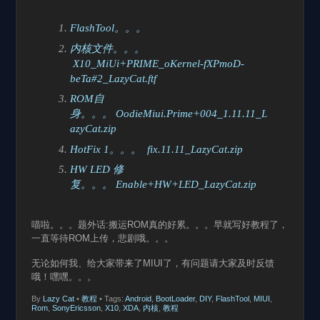
FlashTool。。。
内核文件。。。
X10_MiUi+PRIME_oKernel-fXPmoD-
beTa#2_LazyCat.ftf
ROM自
身。。。 OodieMiui.Prime+004_1.11.11_L
azyCat.zip
HotFix 1。。。 fix.11.11_LazyCat.zip
HW LED 修
复。。。 Enable+HW+LED_LazyCat.zip
喵啦。。。题外话:搬运ROM真的好累。。。早就写好教程了，
一直等待ROM上传，悲剧哦。。。
无论如何我、给大家带来了MIUI了，有问题请大家及时反馈
哦！嘿嘿。。。
By
Lazy Cat
•
教程
• Tags:
Android
,
BootLoader
,
DIY
,
FlashTool
,
MIUI
,
Rom
,
SonyEricsson
,
X10
,
XDA
,
内核
,
教程