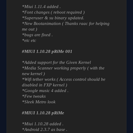
*Miui 1.11.4 added .
*Font changes ( reboot required )
*Superuser & su binary updated.
*New Bootanimation ( Thanks raac for helping
me out )
*bugs are fixed .
*etc etc
#MIUI 1.10.28 pRiMe 001
*Added support for the Given Kernel
*Media Scanner working properly ( with the
new kernel )
*Wifi tether works ( Access control should be
disabled in FXP kernel )
*Google music 4 added .
*Few tweaks
*Sleek Metro look
#MIUI 1.10.28 pRiMe
*Miui 1.10.28 added .
*Android 2.3.7 as base .