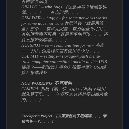
有时候会崩溃
GRALLOC – with bugs （这是神马？谁能告诉
我。。。）——有点问题。。。
GSM DATA – buggy – for some networks works
for some does not work 数据连接（就是用流
量）那个——有点儿问题，有的运营商可用，
有的运营商不可用（真是蛋疼的可以。。。还
挑三拣四的嘿嘿。。。）
HOTSPOT – ok – command line for now 热点
——可用，但是现在需要使用命令行。。。
USB MTP – settings->storage->push menu-
>usb computer connection->media device USB
链接？——到设置》存储》按菜单键》USB链
接》媒体设备
NOT WORKING 不可用的
CAMERA 相机（额，快到元旦了相机不能用
就先算了吧。。。毕竟联欢会还是要拍照录像
的。。。）
__________________
FreeXperia Project （人家要签名了啦嘿嘿。。。懒
猫也签一个。。。）