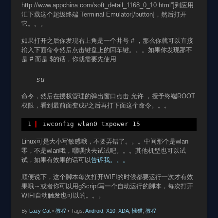
http://www.appchina.com/soft_detail_1168_0_10.html”]到应用
汇下载这个超级终端 Terminal Emulator[/button]，然后打开
它。。。
如果打开之后你发现右上角是一个井号 # ，那么你就可以直接
输入下面命令然后点击键盘上的回车键。。。如果你发现那不
是 # 而是 $的话，你就需要先使用
su
命令，然后在授权管理的弹出窗口点击 允许 ，授予终端ROOT
权限，看到最前面变成#之后再打下面这个命令。。。
1
iwconfig wlan0 txpower 15
Linux可是大小写敏感哦，不要弄错了。。。中间那个是wlan
零，不是wlan哦，嘿嘿快去试试吧。。。其他机型也可以试
试，如果有效果的话可以
告诉我。。。
顺便说下，这个脚本每次打开WIFI的时候都要运行一次才有效
果哦～或者你可以用gScript写一个自动运行的脚本，每次打开
WIFI自动触发也可以的。。。
By
Lazy Cat
•
教程
• Tags:
Android
,
X10
,
XDA
,
懒猫
,
教程