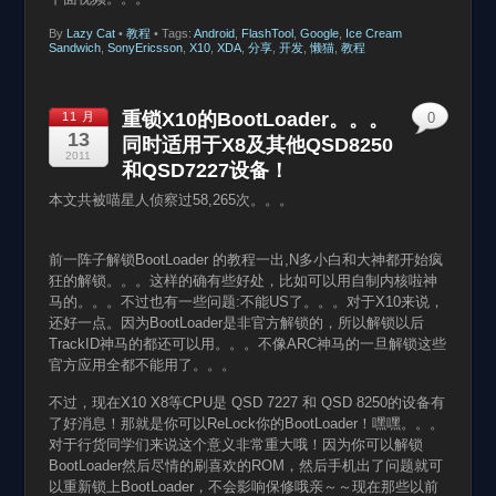
By
Lazy Cat
•
教程
• Tags:
Android
,
FlashTool
,
Google
,
Ice Cream
Sandwich
,
SonyEricsson
,
X10
,
XDA
,
分享
,
开发
,
懒猫
,
教程
重锁X10的BootLoader。。。
11 月
0
13
同时适用于X8及其他QSD8250
2011
和QSD7227设备！
本文共被喵星人侦察过58,265次。。。
前一阵子解锁BootLoader 的教程一出,N多小白和大神都开始疯
狂的解锁。。。这样的确有些好处，比如可以用自制内核啦神
马的。。。不过也有一些问题:不能US了。。。对于X10来说，
还好一点。因为BootLoader是非官方解锁的，所以解锁以后
TrackID神马的都还可以用。。。不像ARC神马的一旦解锁这些
官方应用全都不能用了。。。
不过，现在X10 X8等CPU是 QSD 7227 和 QSD 8250的设备有
了好消息！那就是你可以ReLock你的BootLoader！嘿嘿。。。
对于行货同学们来说这个意义非常重大哦！因为你可以解锁
BootLoader然后尽情的刷喜欢的ROM，然后手机出了问题就可
以重新锁上BootLoader，不会影响保修哦亲～～现在那些以前