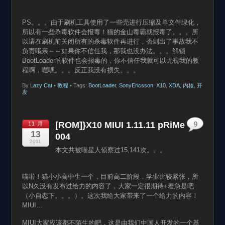
PS。。。由于刷机工具使用了一些壳进行压缩及单文件绿化，
所以有一些杀毒软件会报毒！猫的金山毒霸就报毒了。。。所
以请在刷机前关闭所有的杀毒软件再进行，否则出了事故我不
负责哦亲～～如果你不信任我，那我也没办法。。。解锁
BootLoader的软件也会报毒的，你不信任我就可以无视我的教
程啊，嘿嘿。。。反正我没有损失。。。
By
Lazy Cat
•
教程
• Tags:
BootLoader
,
SonyEricsson
,
X10
,
XDA
,
内核
,
开
发
[ROM]}X10 MIUI 1.11.11 pRiMe
11 月
9
13
004
2011
本文共被喵星人侦察过15,141次。。。
喵啦！猫小小高中生一个，目前高二阶段，学业比较紧张，所
以N久没有发布过给力的内容了，大家一定很期待+着急是吧
（小自恋下。。。）。这次我给大家带来了一个给力的内容！
MIUI…
MIUI大家应该都不陌生的吧，这是由我们中国人开发的一个基