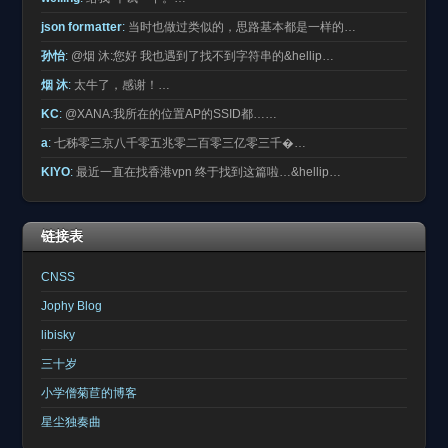
json formatter
:
当时也做过类似的，思路基本都是一样的…
孙怡
:
@烟 沐:您好 我也遇到了找不到字符串的&hellip…
烟 沐
:
太牛了，感谢！…
KC
:
@XANA:我所在的位置AP的SSID都……
a
:
七秭零三京八千零五兆零二百零三亿零三千�…
KIYO
:
最近一直在找香港vpn 终于找到这篇啦…&hellip…
链接表
CNSS
Jophy Blog
libisky
三十岁
小学僧菊苣的博客
星尘独奏曲