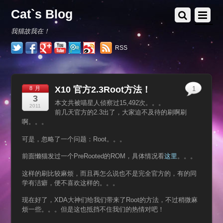
Cat`s Blog
我猫故我在！
RSS
X10 官方2.3Root方法！
8 月
1
3
本文共被喵星人侦察过15,492次。。。
2011
前几天官方的2.3出了，大家迫不及待的刷啊刷
啊。。。
可是，忽略了一个问题：Root。。。
前面懒猫发过一个PreRooted的ROM，具体情况看
这里
。。。
这样的刷比较麻烦，而且再怎么说也不是完全官方的，有的同
学有洁癖，便不喜欢这样的。。。
现在好了，XDA大神们给我们带来了Root的方法，不过稍微麻
烦一些。。。但是这也抵挡不住我们的热情对吧！