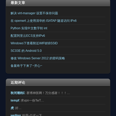
最新文章
解决 virt-manager 设置不保存问题
在 openwrt 上使用清华的 ISATAP 隧道访问 IPv6
Python 实现中文数字转 int
配置阿里云ECS支持IPv6
Windows下查看附近WIFI的BSSID
SC03E 的 Android 5.0
修改 Windows Server 2012 的密码策略
备案终于下来了~开心~
近期评论
秋河潮殆Σ
:
赛博神医啊！万分感谢！！！…
tempf
:
求vpn一份TwT…
虎
:
好…
welling
:
给我-个试一下。…