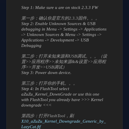
Step 1: Make sure u are on stock 2.3.3 FW
第一步：确认你是官方的2.3.3固件。。。
Step 2: Enable Unknown Sources & USB
debugging in Menu -> Settings -> Applications
-> Unknown Sources & Menu -> Settings ->
Applications -> Development -> USB
Debugging
第二步：打开未知来源和USB调试。。。（设
置>>应用程序>>未知来源&&设置>>应用程
序>>开发>>USB调试）
Step 3: Power down device.
第三步：打开你的手机。。。
Step 4: In FlashTool select
aZuZu_Kernel_DownGrade or use this one
with FlashTool you already have >>> Kernel
downgrade <<<
第四步：打开FlashTool，刷
X10_aZuZu_Kernel_Downgrade_Generic_by_
LazyCat.ftf