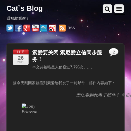
Cat`s Blog
我猫故我在！
RSS
索爱要关闭 索尼爱立信同步服
11 月
2
26
务！
2011
本文共被喵星人侦察过7,795次。。。
猫今天刚回家就看到索爱给我发了一封邮件，邮件内容如下：
无法看到此电子邮件？
单击