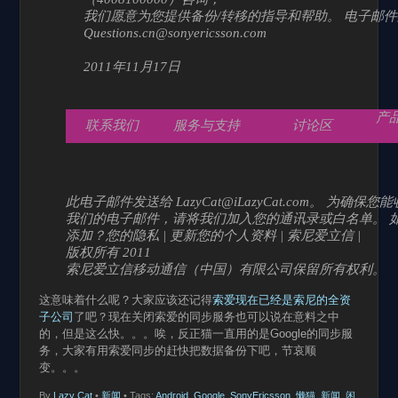
我们愿意为您提供备份/转移的指导和帮助。 电子邮
Questions.cn@sonyericsson.com
2011年11月17日
产
联系我们
服务与支持
讨论区
此电子邮件发送给 LazyCat@iLazyCat.com。 为确保您
我们的电子邮件，请将我们加入您的通讯录或白名单。 
添加？您的隐私 | 更新您的个人资料 | 索尼爱立信 |
版权所有 2011
索尼爱立信移动通信（中国）有限公司保留所有权利。
这意味着什么呢？大家应该还记得
索爱现在已经是索尼的全资
子公司
了吧？现在关闭索爱的同步服务也可以说在意料之中
的，但是这么快。。。唉，反正猫一直用的是Google的同步服
务，大家有用索爱同步的赶快把数据备份下吧，节哀顺
变。。。
By
Lazy Cat
•
新闻
• Tags:
Android
,
Google
,
SonyEricsson
,
懒猫
,
新闻
,
闲