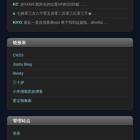
KC
:
@XANA:我所在的位置AP的SSID都……
a
:
七秭零三京八千零五兆零二百零三亿零三千�…
KIYO
:
最近一直在找香港vpn 终于找到这篇啦…&hellip…
链接表
CNSS
Jophy Blog
libisky
三十岁
小学僧菊苣的博客
星尘独奏曲
管理站点
登录