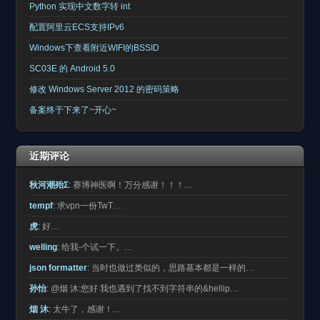
Python 实现中文数字转 int
配置阿里云ECS支持IPv6
Windows下查看附近WIFI的BSSID
SC03E 的 Android 5.0
修改 Windows Server 2012 的密码策略
备案终于下来了~开心~
近期评论
秋河潮殆Σ
:
赛博神医啊！万分感谢！！！…
tempf
:
求vpn一份TwT…
虎
:
好…
welling
:
给我-个试一下。…
json formatter
:
当时也做过类似的，思路基本都是一样的…
孙怡
:
@烟 沐:您好 我也遇到了找不到字符串的&hellip…
烟 沐
:
太牛了，感谢！…